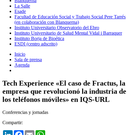
Blanquerna
La Salle
Esade
Facultad de Educación Social y Trabajo Social Pere Tarrés
(en colaboración con Blanquerna)
Instituto Universitario Observatorio del Ebro
Instituto Universitario de Salud Mental Vidal i Barraquer
Instituto Borja de Bioética
ESDI (centro adscrito)
Inicio
Sala de prensa
Agenda
Tech Experience «El caso de Fractus, la
empresa que revolucionó la industria de
los teléfonos móviles» en IQS-URL
Conferencias y jornadas
Compartir:
LinkedIn
Facebook
Email
WhatsApp