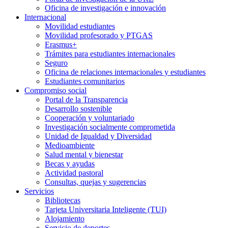
Oficina de investigación e innovación
Internacional
Movilidad estudiantes
Movilidad profesorado y PTGAS
Erasmus+
Trámites para estudiantes internacionales
Seguro
Oficina de relaciones internacionales y estudiantes
Estudiantes comunitarios
Compromiso social
Portal de la Transparencia
Desarrollo sostenible
Cooperación y voluntariado
Investigación socialmente comprometida
Unidad de Igualdad y Diversidad
Medioambiente
Salud mental y bienestar
Becas y ayudas
Actividad pastoral
Consultas, quejas y sugerencias
Servicios
Bibliotecas
Tarjeta Universitaria Inteligente (TUI)
Alojamiento
Servicio de deportes