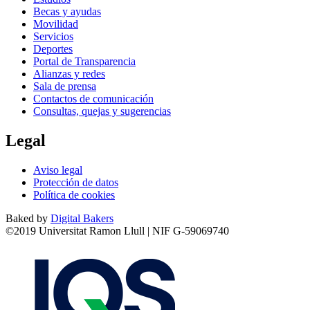
Becas y ayudas
Movilidad
Servicios
Deportes
Portal de Transparencia
Alianzas y redes
Sala de prensa
Contactos de comunicación
Consultas, quejas y sugerencias
Legal
Aviso legal
Protección de datos
Política de cookies
Baked by
Digital Bakers
©2019 Universitat Ramon Llull | NIF G-59069740