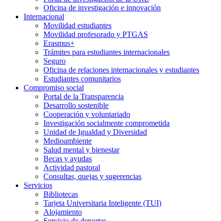
Oficina de investigación e innovación
Internacional
Movilidad estudiantes
Movilidad profesorado y PTGAS
Erasmus+
Trámites para estudiantes internacionales
Seguro
Oficina de relaciones internacionales y estudiantes
Estudiantes comunitarios
Compromiso social
Portal de la Transparencia
Desarrollo sostenible
Cooperación y voluntariado
Investigación socialmente comprometida
Unidad de Igualdad y Diversidad
Medioambiente
Salud mental y bienestar
Becas y ayudas
Actividad pastoral
Consultas, quejas y sugerencias
Servicios
Bibliotecas
Tarjeta Universitaria Inteligente (TUI)
Alojamiento
Servicio de deportes