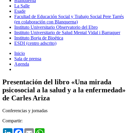
Blanquerna
La Salle
Esade
Facultad de Educación Social y Trabajo Social Pere Tarrés
(en colaboración con Blanquerna)
Instituto Universitario Observatorio del Ebro
Instituto Universitario de Salud Mental Vidal i Barraquer
Instituto Borja de Bioética
ESDI (centro adscrito)
Inicio
Sala de prensa
Agenda
Presentación del libro «Una mirada
psicosocial a la salud y a la enfermedad»
de Carles Ariza
Conferencias y jornadas
Compartir:
LinkedIn
Facebook
Email
WhatsApp