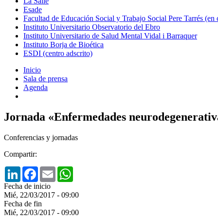
La Salle
Esade
Facultad de Educación Social y Trabajo Social Pere Tarrés (en
Instituto Universitario Observatorio del Ebro
Instituto Universitario de Salud Mental Vidal i Barraquer
Instituto Borja de Bioética
ESDI (centro adscrito)
Inicio
Sala de prensa
Agenda
Jornada «Enfermedades neurodegenerativa
Conferencias y jornadas
Compartir:
LinkedIn
Facebook
Email
WhatsApp
Fecha de inicio
Mié, 22/03/2017 - 09:00
Fecha de fin
Mié, 22/03/2017 - 09:00