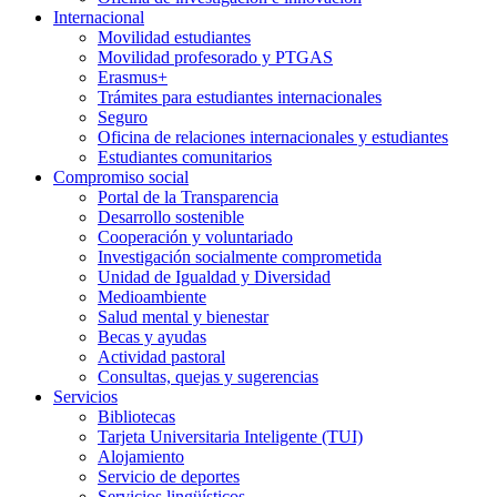
Internacional
Movilidad estudiantes
Movilidad profesorado y PTGAS
Erasmus+
Trámites para estudiantes internacionales
Seguro
Oficina de relaciones internacionales y estudiantes
Estudiantes comunitarios
Compromiso social
Portal de la Transparencia
Desarrollo sostenible
Cooperación y voluntariado
Investigación socialmente comprometida
Unidad de Igualdad y Diversidad
Medioambiente
Salud mental y bienestar
Becas y ayudas
Actividad pastoral
Consultas, quejas y sugerencias
Servicios
Bibliotecas
Tarjeta Universitaria Inteligente (TUI)
Alojamiento
Servicio de deportes
Servicios lingüísticos