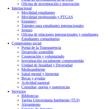
Oficina de investigación e innovación
Internacional
Movilidad estudiantes
Movilidad profesorado y PTGAS
Erasmus+
Trámites para estudiantes internacionales
Seguro
Oficina de relaciones internacionales y estudiantes
Estudiantes comunitarios
Compromiso social
Portal de la Transparencia
Desarrollo sostenible
Cooperación y voluntariado
Investigación socialmente comprometida
Unidad de Igualdad y Diversidad
Medioambiente
Salud mental y bienestar
Becas y ayudas
Actividad pastoral
Consultas, quejas y sugerencias
Servicios
Bibliotecas
Tarjeta Universitaria Inteligente (TUI)
Alojamiento
Servicio de deportes