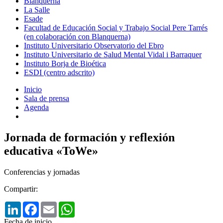
Blanquerna
La Salle
Esade
Facultad de Educación Social y Trabajo Social Pere Tarrés
(en colaboración con Blanquerna)
Instituto Universitario Observatorio del Ebro
Instituto Universitario de Salud Mental Vidal i Barraquer
Instituto Borja de Bioética
ESDI (centro adscrito)
Inicio
Sala de prensa
Agenda
Jornada de formación y reflexión
educativa «ToWe»
Conferencias y jornadas
Compartir:
LinkedIn
Facebook
Email
WhatsApp
Fecha de inicio