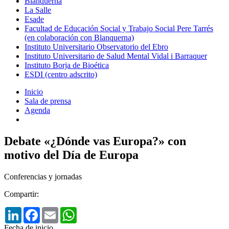
Blanquerna
La Salle
Esade
Facultad de Educación Social y Trabajo Social Pere Tarrés
(en colaboración con Blanquerna)
Instituto Universitario Observatorio del Ebro
Instituto Universitario de Salud Mental Vidal i Barraquer
Instituto Borja de Bioética
ESDI (centro adscrito)
Inicio
Sala de prensa
Agenda
Debate «¿Dónde vas Europa?» con
motivo del Día de Europa
Conferencias y jornadas
Compartir:
LinkedIn
Facebook
Email
WhatsApp
Fecha de inicio