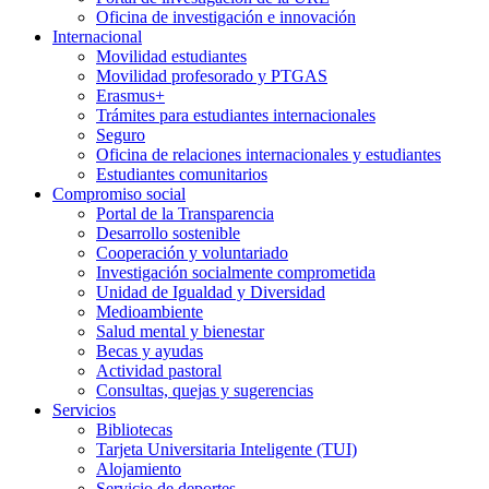
Oficina de investigación e innovación
Internacional
Movilidad estudiantes
Movilidad profesorado y PTGAS
Erasmus+
Trámites para estudiantes internacionales
Seguro
Oficina de relaciones internacionales y estudiantes
Estudiantes comunitarios
Compromiso social
Portal de la Transparencia
Desarrollo sostenible
Cooperación y voluntariado
Investigación socialmente comprometida
Unidad de Igualdad y Diversidad
Medioambiente
Salud mental y bienestar
Becas y ayudas
Actividad pastoral
Consultas, quejas y sugerencias
Servicios
Bibliotecas
Tarjeta Universitaria Inteligente (TUI)
Alojamiento
Servicio de deportes