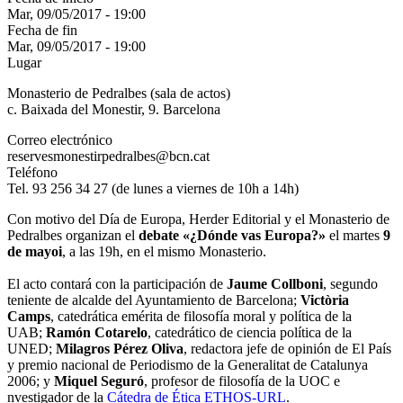
Mar, 09/05/2017 - 19:00
Fecha de fin
Mar, 09/05/2017 - 19:00
Lugar
Monasterio de Pedralbes (sala de actos)
c. Baixada del Monestir, 9. Barcelona
Correo electrónico
reservesmonestirpedralbes@bcn.cat
Teléfono
Tel. 93 256 34 27 (de lunes a viernes de 10h a 14h)
Con motivo del Día de Europa, Herder Editorial y el Monasterio de
Pedralbes organizan el
debate «¿Dónde vas Europa?»
el martes
9
de mayoi
, a las 19h, en el mismo Monasterio.
El acto contará con la participación de
Jaume Collboni
, segundo
teniente de alcalde del Ayuntamiento de Barcelona;
Victòria
Camps
, catedrática emérita de filosofía moral y política de la
UAB;
Ramón Cotarelo
, catedrático de ciencia política de la
UNED;
Milagros Pérez Oliva
, redactora jefe de opinión de El País
y premio nacional de Periodismo de la Generalitat de Catalunya
2006; y
Miquel Seguró
, profesor de filosofía de la UOC e
nvestigador de la
Cátedra de Ética ETHOS-URL
.