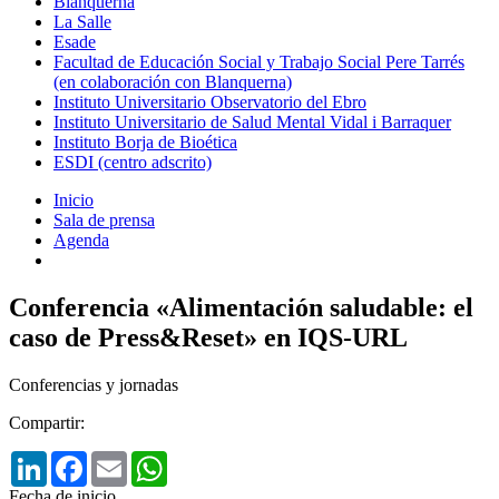
Blanquerna
La Salle
Esade
Facultad de Educación Social y Trabajo Social Pere Tarrés
(en colaboración con Blanquerna)
Instituto Universitario Observatorio del Ebro
Instituto Universitario de Salud Mental Vidal i Barraquer
Instituto Borja de Bioética
ESDI (centro adscrito)
Inicio
Sala de prensa
Agenda
Conferencia «Alimentación saludable: el
caso de Press&Reset» en IQS-URL
Conferencias y jornadas
Compartir:
LinkedIn
Facebook
Email
WhatsApp
Fecha de inicio