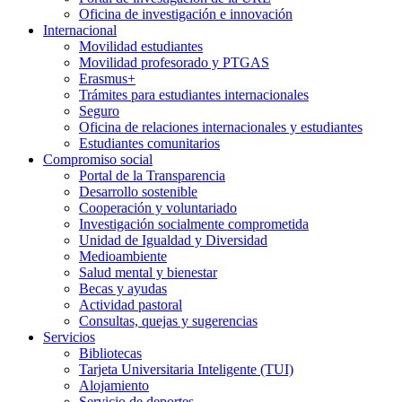
Oficina de investigación e innovación
Internacional
Movilidad estudiantes
Movilidad profesorado y PTGAS
Erasmus+
Trámites para estudiantes internacionales
Seguro
Oficina de relaciones internacionales y estudiantes
Estudiantes comunitarios
Compromiso social
Portal de la Transparencia
Desarrollo sostenible
Cooperación y voluntariado
Investigación socialmente comprometida
Unidad de Igualdad y Diversidad
Medioambiente
Salud mental y bienestar
Becas y ayudas
Actividad pastoral
Consultas, quejas y sugerencias
Servicios
Bibliotecas
Tarjeta Universitaria Inteligente (TUI)
Alojamiento
Servicio de deportes