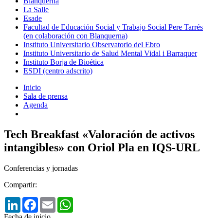
Blanquerna
La Salle
Esade
Facultad de Educación Social y Trabajo Social Pere Tarrés
(en colaboración con Blanquerna)
Instituto Universitario Observatorio del Ebro
Instituto Universitario de Salud Mental Vidal i Barraquer
Instituto Borja de Bioética
ESDI (centro adscrito)
Inicio
Sala de prensa
Agenda
Tech Breakfast «Valoración de activos
intangibles» con Oriol Pla en IQS-URL
Conferencias y jornadas
Compartir:
LinkedIn
Facebook
Email
WhatsApp
Fecha de inicio