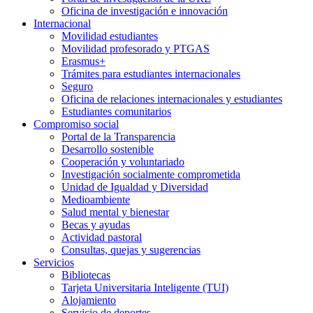
Oficina de investigación e innovación
Internacional
Movilidad estudiantes
Movilidad profesorado y PTGAS
Erasmus+
Trámites para estudiantes internacionales
Seguro
Oficina de relaciones internacionales y estudiantes
Estudiantes comunitarios
Compromiso social
Portal de la Transparencia
Desarrollo sostenible
Cooperación y voluntariado
Investigación socialmente comprometida
Unidad de Igualdad y Diversidad
Medioambiente
Salud mental y bienestar
Becas y ayudas
Actividad pastoral
Consultas, quejas y sugerencias
Servicios
Bibliotecas
Tarjeta Universitaria Inteligente (TUI)
Alojamiento
Servicio de deportes