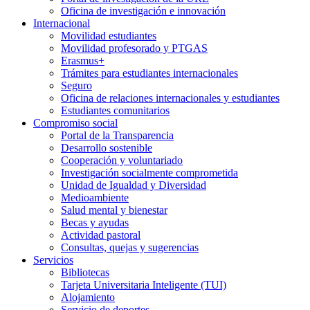
Oficina de investigación e innovación
Internacional
Movilidad estudiantes
Movilidad profesorado y PTGAS
Erasmus+
Trámites para estudiantes internacionales
Seguro
Oficina de relaciones internacionales y estudiantes
Estudiantes comunitarios
Compromiso social
Portal de la Transparencia
Desarrollo sostenible
Cooperación y voluntariado
Investigación socialmente comprometida
Unidad de Igualdad y Diversidad
Medioambiente
Salud mental y bienestar
Becas y ayudas
Actividad pastoral
Consultas, quejas y sugerencias
Servicios
Bibliotecas
Tarjeta Universitaria Inteligente (TUI)
Alojamiento
Servicio de deportes