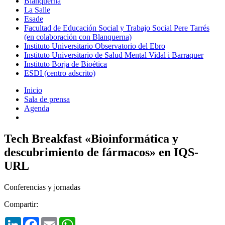
Blanquerna
La Salle
Esade
Facultad de Educación Social y Trabajo Social Pere Tarrés
(en colaboración con Blanquerna)
Instituto Universitario Observatorio del Ebro
Instituto Universitario de Salud Mental Vidal i Barraquer
Instituto Borja de Bioética
ESDI (centro adscrito)
Inicio
Sala de prensa
Agenda
Tech Breakfast «Bioinformática y
descubrimiento de fármacos» en IQS-
URL
Conferencias y jornadas
Compartir:
LinkedIn
Facebook
Email
WhatsApp