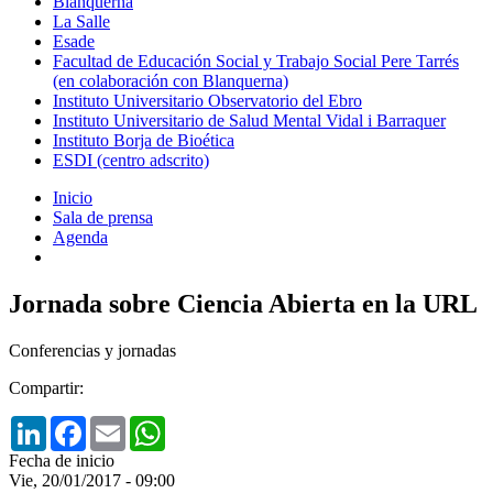
Blanquerna
La Salle
Esade
Facultad de Educación Social y Trabajo Social Pere Tarrés
(en colaboración con Blanquerna)
Instituto Universitario Observatorio del Ebro
Instituto Universitario de Salud Mental Vidal i Barraquer
Instituto Borja de Bioética
ESDI (centro adscrito)
Inicio
Sala de prensa
Agenda
Jornada sobre Ciencia Abierta en la URL
Conferencias y jornadas
Compartir:
LinkedIn
Facebook
Email
WhatsApp
Fecha de inicio
Vie, 20/01/2017 - 09:00