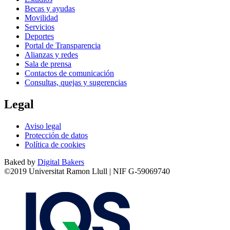
Becas y ayudas
Movilidad
Servicios
Deportes
Portal de Transparencia
Alianzas y redes
Sala de prensa
Contactos de comunicación
Consultas, quejas y sugerencias
Legal
Aviso legal
Protección de datos
Política de cookies
Baked by
Digital Bakers
©2019 Universitat Ramon Llull | NIF G-59069740