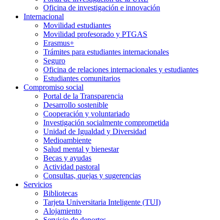
Oficina de investigación e innovación
Internacional
Movilidad estudiantes
Movilidad profesorado y PTGAS
Erasmus+
Trámites para estudiantes internacionales
Seguro
Oficina de relaciones internacionales y estudiantes
Estudiantes comunitarios
Compromiso social
Portal de la Transparencia
Desarrollo sostenible
Cooperación y voluntariado
Investigación socialmente comprometida
Unidad de Igualdad y Diversidad
Medioambiente
Salud mental y bienestar
Becas y ayudas
Actividad pastoral
Consultas, quejas y sugerencias
Servicios
Bibliotecas
Tarjeta Universitaria Inteligente (TUI)
Alojamiento
Servicio de deportes