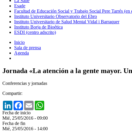
La Salle
Esade
Facultad de Educación Social y Trabajo Social Pere Tarrés (en
Instituto Universitario Observatorio del Ebro
Instituto Universitario de Salud Mental Vidal i Barraquer
Instituto Borja de Bioética
ESDI (centro adscrito)
Inicio
Sala de prensa
Agenda
Jornada «La atención a la gente mayor. Un
Conferencias y jornadas
Compartir:
LinkedIn
Facebook
Email
WhatsApp
Fecha de inicio
Mié, 25/05/2016 - 09:00
Fecha de fin
Mié, 25/05/2016 - 14:00