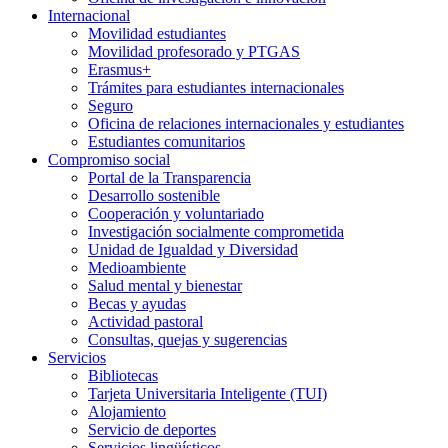
Internacional
Movilidad estudiantes
Movilidad profesorado y PTGAS
Erasmus+
Trámites para estudiantes internacionales
Seguro
Oficina de relaciones internacionales y estudiantes
Estudiantes comunitarios
Compromiso social
Portal de la Transparencia
Desarrollo sostenible
Cooperación y voluntariado
Investigación socialmente comprometida
Unidad de Igualdad y Diversidad
Medioambiente
Salud mental y bienestar
Becas y ayudas
Actividad pastoral
Consultas, quejas y sugerencias
Servicios
Bibliotecas
Tarjeta Universitaria Inteligente (TUI)
Alojamiento
Servicio de deportes
Servicios lingüísticos