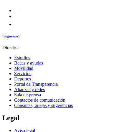
¡Síguenos!
Directo a
Estudios
Becas y ayudas
Movilidad
Servicios
Deportes
Portal de Transparencia
Alianzas y redes
Sala de prensa
Contactos de comunicación
Consultas, quejas y sugerencias
Legal
Aviso legal