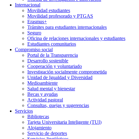
Internacional
Movilidad estudiantes
Movilidad profesorado y PTGAS
Erasmus+
Trámites para estudiantes internacionales
Seguro
Oficina de relaciones internacionales y estudiantes
Estudiantes comunitarios
Compromiso social
Portal de la Transparencia
Desarrollo sostenible
Cooperación y voluntariado
Investigación socialmente comprometida
Unidad de Igualdad y Diversidad
Medioambiente
Salud mental y bienestar
Becas y ayudas
Actividad pastoral
Consultas, quejas y sugerencias
Servicios
Bibliotecas
Tarjeta Universitaria Inteligente (TUI)
Alojamiento
Servicio de deportes
Servicios lingüísticos