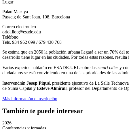
Lugar
Palau Macaya
Passeig de Sant Joan, 108. Barcelona
Correo electrónico
oriol.llop@esade.edu
Teléfono
Tels. 934 952 099 / 679 430 768
Se estima que en 2050 la población urbana llegará a ser un 70% del to
desarrollo tiene lugar en las ciudades. Por todas estas razones, result
Varios expertos hablarán en ESADE-URL sobre las
smart cities
y cóm
ciudadanos se está convirtiendo en una de las prioridades de las admi
Intervendrán
Josep Piqué
, presidente ejecutivo de La Salle Technov
de Suma Capital y
Esteve Almirall
, profesor del Departamento de 
Más información e inscripción
También te puede interesar
2026
Conferencias y jornadas