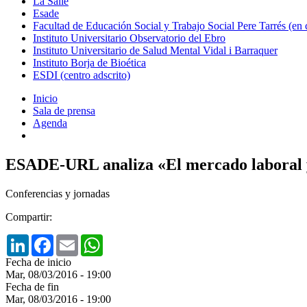
La Salle
Esade
Facultad de Educación Social y Trabajo Social Pere Tarrés (en
Instituto Universitario Observatorio del Ebro
Instituto Universitario de Salud Mental Vidal i Barraquer
Instituto Borja de Bioética
ESDI (centro adscrito)
Inicio
Sala de prensa
Agenda
ESADE-URL analiza «El mercado laboral y e
Conferencias y jornadas
Compartir:
LinkedIn
Facebook
Email
WhatsApp
Fecha de inicio
Mar, 08/03/2016 - 19:00
Fecha de fin
Mar, 08/03/2016 - 19:00