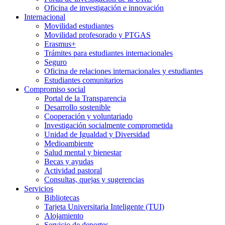
Oficina de investigación e innovación
Internacional
Movilidad estudiantes
Movilidad profesorado y PTGAS
Erasmus+
Trámites para estudiantes internacionales
Seguro
Oficina de relaciones internacionales y estudiantes
Estudiantes comunitarios
Compromiso social
Portal de la Transparencia
Desarrollo sostenible
Cooperación y voluntariado
Investigación socialmente comprometida
Unidad de Igualdad y Diversidad
Medioambiente
Salud mental y bienestar
Becas y ayudas
Actividad pastoral
Consultas, quejas y sugerencias
Servicios
Bibliotecas
Tarjeta Universitaria Inteligente (TUI)
Alojamiento
Servicio de deportes