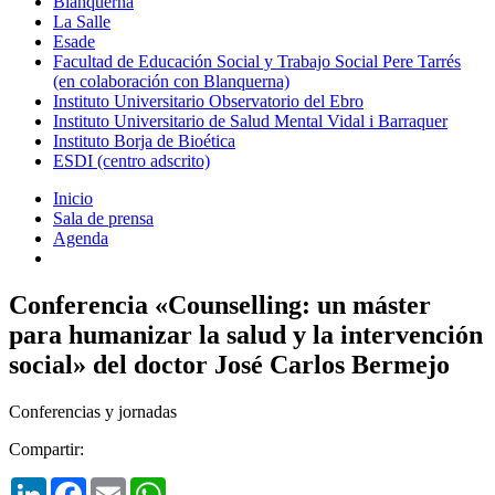
Blanquerna
La Salle
Esade
Facultad de Educación Social y Trabajo Social Pere Tarrés
(en colaboración con Blanquerna)
Instituto Universitario Observatorio del Ebro
Instituto Universitario de Salud Mental Vidal i Barraquer
Instituto Borja de Bioética
ESDI (centro adscrito)
Inicio
Sala de prensa
Agenda
Conferencia «Counselling: un máster
para humanizar la salud y la intervención
social» del doctor José Carlos Bermejo
Conferencias y jornadas
Compartir:
LinkedIn
Facebook
Email
WhatsApp