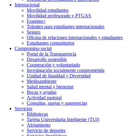
Internacional
Movilidad estudiantes
Movilidad profesorado y PTGAS
Erasmus+
Trámites para estudiantes internacionales
Seguro
Oficina de relaciones internacionales y estudiantes
Estudiantes comunitarios
Compromiso social
Portal de la Transparencia
Desarrollo sostenible
Cooperación y voluntariado
Investigación socialmente comprometida
Unidad de Igualdad y Diversidad
Medioambiente
Salud mental y bienestar
Becas y ayudas
Actividad pastoral
Consultas, quejas y sugerencias
Servicios
Bibliotecas
Tarjeta Universitaria Inteligente (TUI)
Alojamiento
Servicio de deportes
Servicios lingüísticos