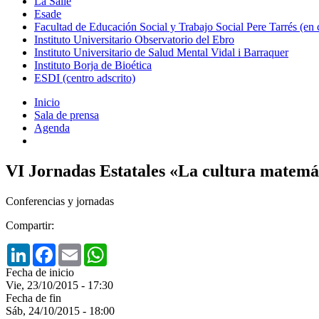
La Salle
Esade
Facultad de Educación Social y Trabajo Social Pere Tarrés (en
Instituto Universitario Observatorio del Ebro
Instituto Universitario de Salud Mental Vidal i Barraquer
Instituto Borja de Bioética
ESDI (centro adscrito)
Inicio
Sala de prensa
Agenda
VI Jornadas Estatales «La cultura matemá
Conferencias y jornadas
Compartir:
LinkedIn
Facebook
Email
WhatsApp
Fecha de inicio
Vie, 23/10/2015 - 17:30
Fecha de fin
Sáb, 24/10/2015 - 18:00