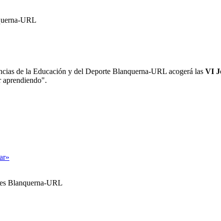
anquerna-URL
encias de la Educación y del Deporte Blanquerna-URL acogerá las
VI J
ir aprendiendo".
tar»
ales Blanquerna-URL