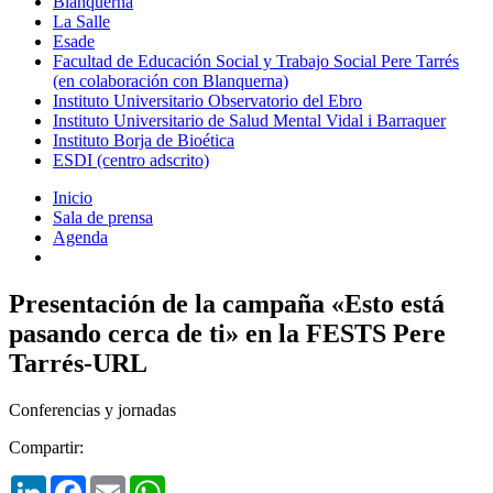
Blanquerna
La Salle
Esade
Facultad de Educación Social y Trabajo Social Pere Tarrés
(en colaboración con Blanquerna)
Instituto Universitario Observatorio del Ebro
Instituto Universitario de Salud Mental Vidal i Barraquer
Instituto Borja de Bioética
ESDI (centro adscrito)
Inicio
Sala de prensa
Agenda
Presentación de la campaña «Esto está
pasando cerca de ti» en la FESTS Pere
Tarrés-URL
Conferencias y jornadas
Compartir:
LinkedIn
Facebook
Email
WhatsApp