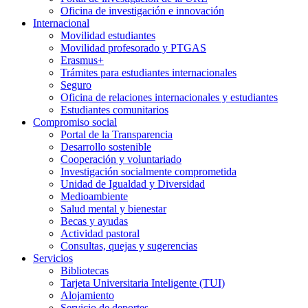
Oficina de investigación e innovación
Internacional
Movilidad estudiantes
Movilidad profesorado y PTGAS
Erasmus+
Trámites para estudiantes internacionales
Seguro
Oficina de relaciones internacionales y estudiantes
Estudiantes comunitarios
Compromiso social
Portal de la Transparencia
Desarrollo sostenible
Cooperación y voluntariado
Investigación socialmente comprometida
Unidad de Igualdad y Diversidad
Medioambiente
Salud mental y bienestar
Becas y ayudas
Actividad pastoral
Consultas, quejas y sugerencias
Servicios
Bibliotecas
Tarjeta Universitaria Inteligente (TUI)
Alojamiento
Servicio de deportes