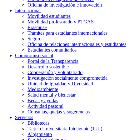
Oficina de investigación e innovación
Internacional
Movilidad estudiantes
Movilidad profesorado y PTGAS
Erasmus+
Trámites para estudiantes internacionales
Seguro
Oficina de relaciones internacionales y estudiantes
Estudiantes comunitarios
Compromiso social
Portal de la Transparencia
Desarrollo sostenible
Cooperación y voluntariado
Investigación socialmente comprometida
Unidad de Igualdad y Diversidad
Medioambiente
Salud mental y bienestar
Becas y ayudas
Actividad pastoral
Consultas, quejas y sugerencias
Servicios
Bibliotecas
Tarjeta Universitaria Inteligente (TUI)
Alojamiento
Servicio de deportes