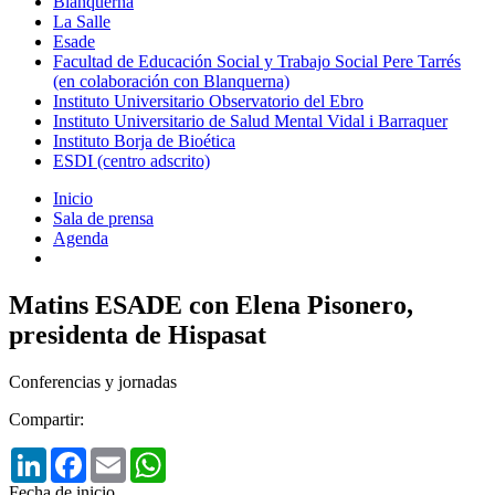
Blanquerna
La Salle
Esade
Facultad de Educación Social y Trabajo Social Pere Tarrés
(en colaboración con Blanquerna)
Instituto Universitario Observatorio del Ebro
Instituto Universitario de Salud Mental Vidal i Barraquer
Instituto Borja de Bioética
ESDI (centro adscrito)
Inicio
Sala de prensa
Agenda
Matins ESADE con Elena Pisonero,
presidenta de Hispasat
Conferencias y jornadas
Compartir:
LinkedIn
Facebook
Email
WhatsApp
Fecha de inicio