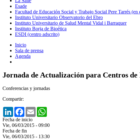
La Salle
Esade
Facultad de Educación Social y Trabajo Social Pere Tarrés (en
Instituto Universitario Observatorio del Ebro
Instituto Universitario de Salud Mental Vidal i Barraquer
Instituto Borja de Bioética
ESDI (centro adscrito)
Inicio
Sala de prensa
Agenda
Jornada de Actualización para Centros de 
Conferencias y jornadas
Compartir:
LinkedIn
Facebook
Email
WhatsApp
Fecha de inicio
Vie, 06/03/2015 - 09:00
Fecha de fin
Vie, 06/03/2015 - 13:30