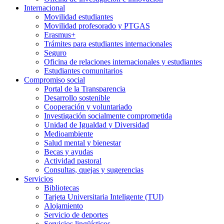
Internacional
Movilidad estudiantes
Movilidad profesorado y PTGAS
Erasmus+
Trámites para estudiantes internacionales
Seguro
Oficina de relaciones internacionales y estudiantes
Estudiantes comunitarios
Compromiso social
Portal de la Transparencia
Desarrollo sostenible
Cooperación y voluntariado
Investigación socialmente comprometida
Unidad de Igualdad y Diversidad
Medioambiente
Salud mental y bienestar
Becas y ayudas
Actividad pastoral
Consultas, quejas y sugerencias
Servicios
Bibliotecas
Tarjeta Universitaria Inteligente (TUI)
Alojamiento
Servicio de deportes
Servicios lingüísticos