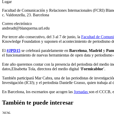
Lugar
Facultad de Comunicación y Relaciones Internacionales (FCRI) Bl
c. Valdonzella, 23. Barcelona
Correo electrónico
andreadt@blanquerna.url.edu
Por tercer año consecutivo, del 3 al 7 de junio, la
Facultad de Comuni
Knowledge Foundation y suponen el acontecimiento de periodismo de 
El
#JPD15
se celebrará paralelamente en
Barcelona
,
Madrid
y
Pam
el funcionamiento de nuevas herramientas de open data y periodismo d
Este año queremos contar con la presencia del periodista del medio i
datos,Elisabetta Tola, directora del medio digital ‘
Formicablue
’.
También participará Mar Cabra, una de las periodistas de investigació
Investigación (ICIJ); y el periodista Danielle Grasso, quien trabaja al 
En Barcelona, los escenarios que acogen las
Jornadas
son el CCCB, 
También te puede interesar
2026