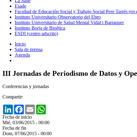
La Salle
Esade
Facultad de Educación Social y Trabajo Social Pere Tarrés (en
Instituto Universitario Observatorio del Ebro
Instituto Universitario de Salud Mental Vidal i Barraquer
Instituto Borja de Bioética
ESDI (centro adscrito)
Inicio
Sala de prensa
Agenda
III Jornadas de Periodismo de Datos y O
Conferencias y jornadas
Compartir:
LinkedIn
Facebook
Email
WhatsApp
Fecha de inicio
Mié, 03/06/2015 - 00:00
Fecha de fin
Dom, 07/06/2015 - 00:00