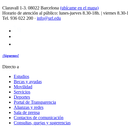
Claravall 1-3. 08022 Barcelona
(ubícame en el mapa)
Horario de atención al público: lunes-jueves 8.30-18h. | viernes 8.30-
Tel. 936 022 200 ·
info@url.edu
¡Síguenos!
Directo a
Estudios
Becas y ayudas
Movilidad
Servicios
Deportes
Portal de Transparencia
Alianzas y redes
Sala de prensa
Contactos de comunicación
Consultas, quejas y sugerencias