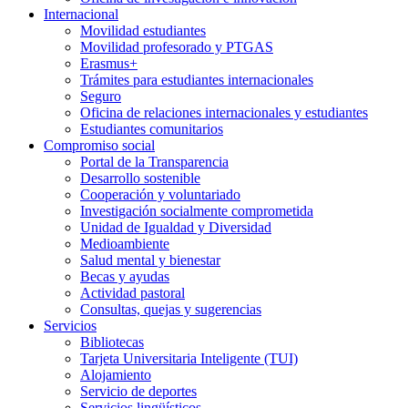
Internacional
Movilidad estudiantes
Movilidad profesorado y PTGAS
Erasmus+
Trámites para estudiantes internacionales
Seguro
Oficina de relaciones internacionales y estudiantes
Estudiantes comunitarios
Compromiso social
Portal de la Transparencia
Desarrollo sostenible
Cooperación y voluntariado
Investigación socialmente comprometida
Unidad de Igualdad y Diversidad
Medioambiente
Salud mental y bienestar
Becas y ayudas
Actividad pastoral
Consultas, quejas y sugerencias
Servicios
Bibliotecas
Tarjeta Universitaria Inteligente (TUI)
Alojamiento
Servicio de deportes
Servicios lingüísticos