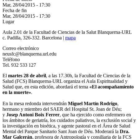
Mar, 28/04/2015 - 17:30
Fecha de fin
Mar, 28/04/2015 - 17:30
Lugar
Aula 2.01 de la Facultad de Ciencias de la Salut Blanquerna-URL
c. Padilla, 326-332. Barcelona |
mapa
Correo electrónico
neusfc@blanquerna.url.edu
Teléfono
Tel. 932 533 127
El
martes 28 de abril
, a las 17.30h, la Facultad de Ciencias de la
Salud (FCS) Blanquerna-URL organiza el Aula Espiritualidad y
Salud que, en esta edición, abordará el tema
«El acompañamiento
en la muerte»
.
En la mesa redonda intervendrán
Miguel Martín Rodrigo
,
hermano y miembro del SAER del Hospital St. Joan de Déu;
y
Josep Antoni Boix Ferrer
, que ha ejercido como enfermero en
los ámbitos de geriatría, los cuidados paliativos, la exclusión social y
la investigación en bioética, y agente pastoral en el Área de Salud
Mental del Parque Sanitario Sant Joan de Déu. Moderará la
Dra.
Mar Galcerán
, profesora de Antropología y consiliaria de la FCS