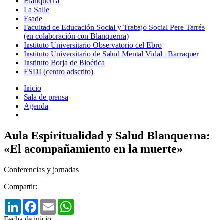
Blanquerna
La Salle
Esade
Facultad de Educación Social y Trabajo Social Pere Tarrés
(en colaboración con Blanquerna)
Instituto Universitario Observatorio del Ebro
Instituto Universitario de Salud Mental Vidal i Barraquer
Instituto Borja de Bioética
ESDI (centro adscrito)
Inicio
Sala de prensa
Agenda
Aula Espiritualidad y Salud Blanquerna:
«El acompañamiento en la muerte»
Conferencias y jornadas
Compartir:
LinkedIn
Facebook
Email
WhatsApp
Fecha de inicio