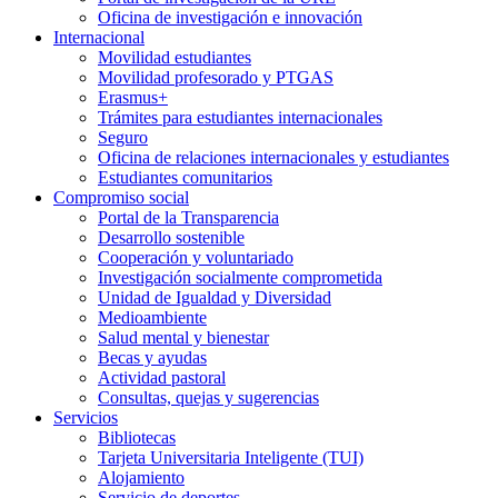
Oficina de investigación e innovación
Internacional
Movilidad estudiantes
Movilidad profesorado y PTGAS
Erasmus+
Trámites para estudiantes internacionales
Seguro
Oficina de relaciones internacionales y estudiantes
Estudiantes comunitarios
Compromiso social
Portal de la Transparencia
Desarrollo sostenible
Cooperación y voluntariado
Investigación socialmente comprometida
Unidad de Igualdad y Diversidad
Medioambiente
Salud mental y bienestar
Becas y ayudas
Actividad pastoral
Consultas, quejas y sugerencias
Servicios
Bibliotecas
Tarjeta Universitaria Inteligente (TUI)
Alojamiento
Servicio de deportes