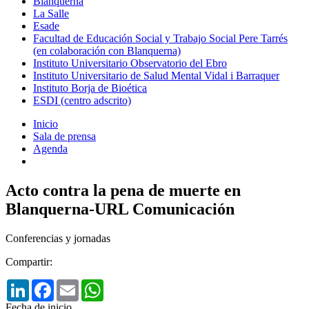
Blanquerna
La Salle
Esade
Facultad de Educación Social y Trabajo Social Pere Tarrés
(en colaboración con Blanquerna)
Instituto Universitario Observatorio del Ebro
Instituto Universitario de Salud Mental Vidal i Barraquer
Instituto Borja de Bioética
ESDI (centro adscrito)
Inicio
Sala de prensa
Agenda
Acto contra la pena de muerte en
Blanquerna-URL Comunicación
Conferencias y jornadas
Compartir:
LinkedIn
Facebook
Email
WhatsApp
Fecha de inicio