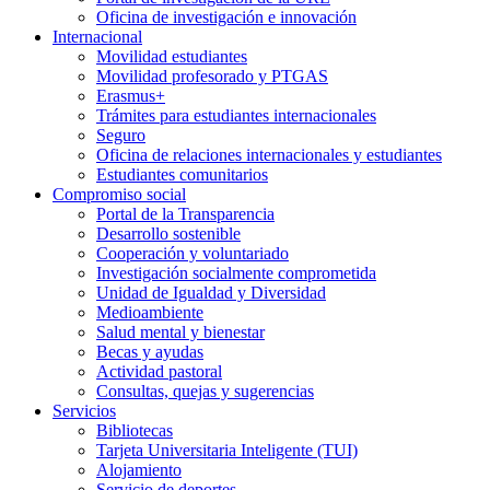
Oficina de investigación e innovación
Internacional
Movilidad estudiantes
Movilidad profesorado y PTGAS
Erasmus+
Trámites para estudiantes internacionales
Seguro
Oficina de relaciones internacionales y estudiantes
Estudiantes comunitarios
Compromiso social
Portal de la Transparencia
Desarrollo sostenible
Cooperación y voluntariado
Investigación socialmente comprometida
Unidad de Igualdad y Diversidad
Medioambiente
Salud mental y bienestar
Becas y ayudas
Actividad pastoral
Consultas, quejas y sugerencias
Servicios
Bibliotecas
Tarjeta Universitaria Inteligente (TUI)
Alojamiento
Servicio de deportes