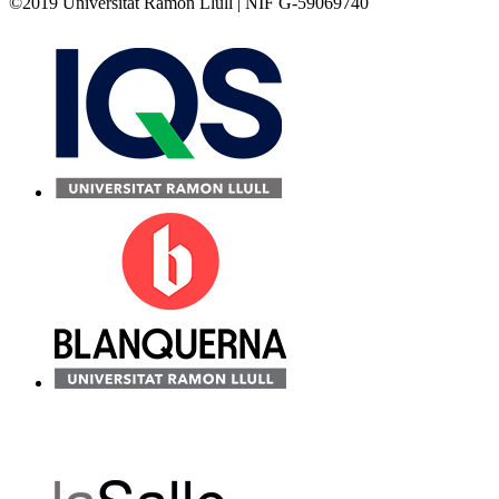
©2019 Universitat Ramon Llull | NIF G-59069740