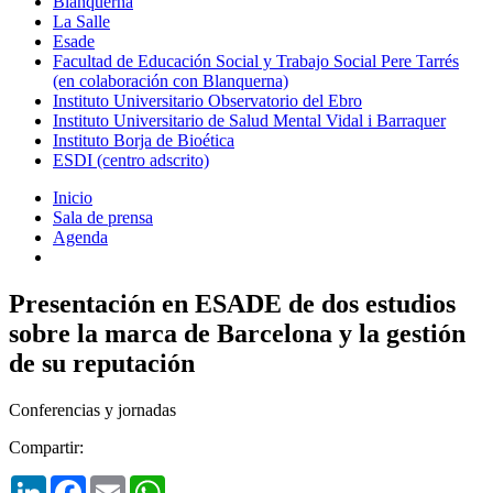
Blanquerna
La Salle
Esade
Facultad de Educación Social y Trabajo Social Pere Tarrés
(en colaboración con Blanquerna)
Instituto Universitario Observatorio del Ebro
Instituto Universitario de Salud Mental Vidal i Barraquer
Instituto Borja de Bioética
ESDI (centro adscrito)
Inicio
Sala de prensa
Agenda
Presentación en ESADE de dos estudios
sobre la marca de Barcelona y la gestión
de su reputación
Conferencias y jornadas
Compartir:
LinkedIn
Facebook
Email
WhatsApp