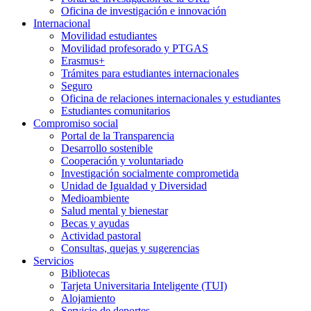
Oficina de investigación e innovación
Internacional
Movilidad estudiantes
Movilidad profesorado y PTGAS
Erasmus+
Trámites para estudiantes internacionales
Seguro
Oficina de relaciones internacionales y estudiantes
Estudiantes comunitarios
Compromiso social
Portal de la Transparencia
Desarrollo sostenible
Cooperación y voluntariado
Investigación socialmente comprometida
Unidad de Igualdad y Diversidad
Medioambiente
Salud mental y bienestar
Becas y ayudas
Actividad pastoral
Consultas, quejas y sugerencias
Servicios
Bibliotecas
Tarjeta Universitaria Inteligente (TUI)
Alojamiento
Servicio de deportes