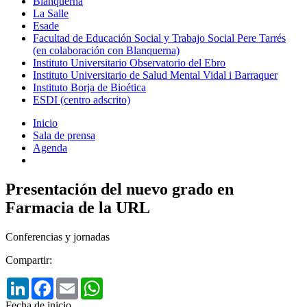
Blanquerna
La Salle
Esade
Facultad de Educación Social y Trabajo Social Pere Tarrés
(en colaboración con Blanquerna)
Instituto Universitario Observatorio del Ebro
Instituto Universitario de Salud Mental Vidal i Barraquer
Instituto Borja de Bioética
ESDI (centro adscrito)
Inicio
Sala de prensa
Agenda
Presentación del nuevo grado en
Farmacia de la URL
Conferencias y jornadas
Compartir:
LinkedIn
Facebook
Email
WhatsApp
Fecha de inicio