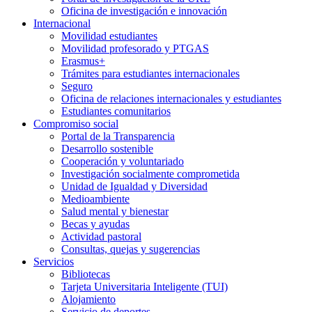
Oficina de investigación e innovación
Internacional
Movilidad estudiantes
Movilidad profesorado y PTGAS
Erasmus+
Trámites para estudiantes internacionales
Seguro
Oficina de relaciones internacionales y estudiantes
Estudiantes comunitarios
Compromiso social
Portal de la Transparencia
Desarrollo sostenible
Cooperación y voluntariado
Investigación socialmente comprometida
Unidad de Igualdad y Diversidad
Medioambiente
Salud mental y bienestar
Becas y ayudas
Actividad pastoral
Consultas, quejas y sugerencias
Servicios
Bibliotecas
Tarjeta Universitaria Inteligente (TUI)
Alojamiento
Servicio de deportes