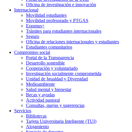
Oficina de investigación e innovación
Internacional
Movilidad estudiantes
Movilidad profesorado y PTGAS
Erasmus+
Trámites para estudiantes internacionales
Seguro
Oficina de relaciones internacionales y estudiantes
Estudiantes comunitarios
Compromiso social
Portal de la Transparencia
Desarrollo sostenible
Cooperación y voluntariado
Investigación socialmente comprometida
Unidad de Igualdad y Diversidad
Medioambiente
Salud mental y bienestar
Becas y ayudas
Actividad pastoral
Consultas, quejas y sugerencias
Servicios
Bibliotecas
Tarjeta Universitaria Inteligente (TUI)
Alojamiento
Servicio de deportes