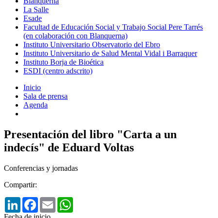
Blanquerna
La Salle
Esade
Facultad de Educación Social y Trabajo Social Pere Tarrés
(en colaboración con Blanquerna)
Instituto Universitario Observatorio del Ebro
Instituto Universitario de Salud Mental Vidal i Barraquer
Instituto Borja de Bioética
ESDI (centro adscrito)
Inicio
Sala de prensa
Agenda
Presentación del libro "Carta a un
indecís" de Eduard Voltas
Conferencias y jornadas
Compartir:
LinkedIn
Facebook
Email
WhatsApp
Fecha de inicio