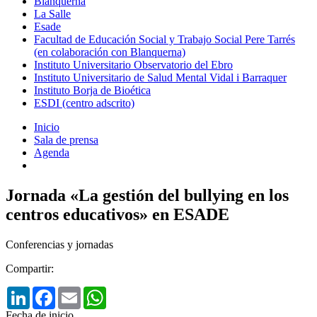
Blanquerna
La Salle
Esade
Facultad de Educación Social y Trabajo Social Pere Tarrés
(en colaboración con Blanquerna)
Instituto Universitario Observatorio del Ebro
Instituto Universitario de Salud Mental Vidal i Barraquer
Instituto Borja de Bioética
ESDI (centro adscrito)
Inicio
Sala de prensa
Agenda
Jornada «La gestión del bullying en los
centros educativos» en ESADE
Conferencias y jornadas
Compartir:
LinkedIn
Facebook
Email
WhatsApp
Fecha de inicio