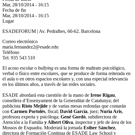
Mar, 28/10/2014 - 16:15
Fecha de fin
Mar, 28/10/2014 - 16:15
Lugar
ESADEFORUM | Av. Pedralbes, 60-62. Barcelona
Correo electrónico
maria.fernandez2@esade.edu
Teléfono
Tel. 935 543 510
El acoso escolar o
bullying
es una forma de maltrato psicológico,
verbal o físico entre escolares, que se produce de forma reiterada en
el aula o en otros espacios escolares y, con una especial relevancia
en los últimos años, a través de las redes sociales.
ESADE abordará esta cuestión de la mano de
Irene Rigau
,
consellera d’Ensenyament de la Generalitat de Catalunya; del
publicista
Risto Mejide
y de varias mesas redondas que contarán
con
Carmen Portolés
, fiscal;
David García
, juez;
Nuria Aris
,
profesora experta y psicóloga;
Gené Gordó
, subdirectora de
Atención a la Familia
y Albert Oliva
, inspector y jefe de área de los
Mossos de Esquadra. Moderará la jornada
Esther Sánchez
,
directora de Formación Continua de ESADE Law School y