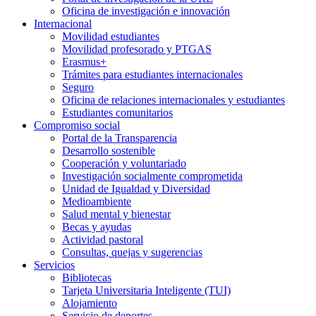
Oficina de investigación e innovación
Internacional
Movilidad estudiantes
Movilidad profesorado y PTGAS
Erasmus+
Trámites para estudiantes internacionales
Seguro
Oficina de relaciones internacionales y estudiantes
Estudiantes comunitarios
Compromiso social
Portal de la Transparencia
Desarrollo sostenible
Cooperación y voluntariado
Investigación socialmente comprometida
Unidad de Igualdad y Diversidad
Medioambiente
Salud mental y bienestar
Becas y ayudas
Actividad pastoral
Consultas, quejas y sugerencias
Servicios
Bibliotecas
Tarjeta Universitaria Inteligente (TUI)
Alojamiento
Servicio de deportes