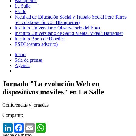
Blanquerna
La Salle
Esade
Facultad de Educación Social y Trabajo Social Pere Tarrés
(en colaboración con Blanquerna)
Instituto Universitario Observatorio del Ebro
Instituto Universitario de Salud Mental Vidal i Barraquer
Instituto Borja de Bioética
ESDI (centro adscrito)
Inicio
Sala de prensa
Agenda
Jornada "La evolución Web en
dispositivos móviles" en La Salle
Conferencias y jornadas
Compartir:
LinkedIn
Facebook
Email
WhatsApp
Fecha de inicio