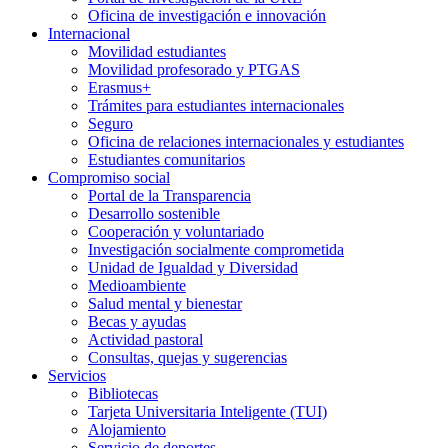
Oficina de investigación e innovación
Internacional
Movilidad estudiantes
Movilidad profesorado y PTGAS
Erasmus+
Trámites para estudiantes internacionales
Seguro
Oficina de relaciones internacionales y estudiantes
Estudiantes comunitarios
Compromiso social
Portal de la Transparencia
Desarrollo sostenible
Cooperación y voluntariado
Investigación socialmente comprometida
Unidad de Igualdad y Diversidad
Medioambiente
Salud mental y bienestar
Becas y ayudas
Actividad pastoral
Consultas, quejas y sugerencias
Servicios
Bibliotecas
Tarjeta Universitaria Inteligente (TUI)
Alojamiento
Servicio de deportes