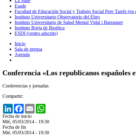
La Salle
Esade
Facultad de Educación Social y Trabajo Social Pere Tarrés (en
Instituto Universitario Observatorio del Ebro
Instituto Universitario de Salud Mental Vidal i Barraquer
Instituto Borja de Bioética
ESDI (centro adscrito)
Inicio
Sala de prensa
Agenda
Conferencia «Los republicanos españoles 
Conferencias y jornadas
Compartir:
LinkedIn
Facebook
Email
WhatsApp
Fecha de inicio
Mié, 05/03/2014 - 19:30
Fecha de fin
Mié, 05/03/2014 - 19:30