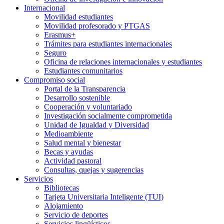
Internacional
Movilidad estudiantes
Movilidad profesorado y PTGAS
Erasmus+
Trámites para estudiantes internacionales
Seguro
Oficina de relaciones internacionales y estudiantes
Estudiantes comunitarios
Compromiso social
Portal de la Transparencia
Desarrollo sostenible
Cooperación y voluntariado
Investigación socialmente comprometida
Unidad de Igualdad y Diversidad
Medioambiente
Salud mental y bienestar
Becas y ayudas
Actividad pastoral
Consultas, quejas y sugerencias
Servicios
Bibliotecas
Tarjeta Universitaria Inteligente (TUI)
Alojamiento
Servicio de deportes
Servicios lingüísticos