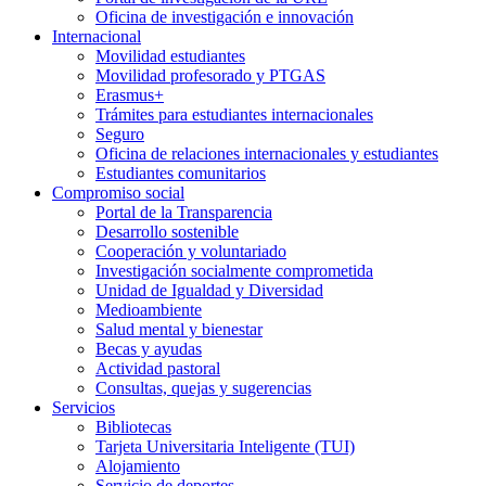
Oficina de investigación e innovación
Internacional
Movilidad estudiantes
Movilidad profesorado y PTGAS
Erasmus+
Trámites para estudiantes internacionales
Seguro
Oficina de relaciones internacionales y estudiantes
Estudiantes comunitarios
Compromiso social
Portal de la Transparencia
Desarrollo sostenible
Cooperación y voluntariado
Investigación socialmente comprometida
Unidad de Igualdad y Diversidad
Medioambiente
Salud mental y bienestar
Becas y ayudas
Actividad pastoral
Consultas, quejas y sugerencias
Servicios
Bibliotecas
Tarjeta Universitaria Inteligente (TUI)
Alojamiento
Servicio de deportes