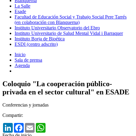
Blanquerna
La Salle
Esade
Facultad de Educación Social y Trabajo Social Pere Tarrés
(en colaboración con Blanquerna)
Instituto Universitario Observatorio del Ebro
Instituto Universitario de Salud Mental Vidal i Barraquer
Instituto Borja de Bioética
ESDI (centro adscrito)
Inicio
Sala de prensa
Agenda
Coloquio "La cooperación público-
privada en el sector cultural" en ESADE
Conferencias y jornadas
Compartir:
LinkedIn
Facebook
Email
WhatsApp
Fecha de inicio