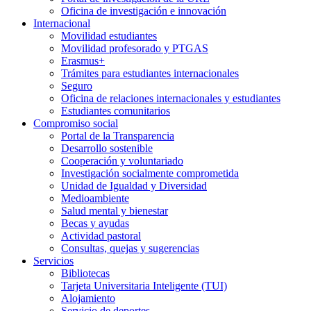
Oficina de investigación e innovación
Internacional
Movilidad estudiantes
Movilidad profesorado y PTGAS
Erasmus+
Trámites para estudiantes internacionales
Seguro
Oficina de relaciones internacionales y estudiantes
Estudiantes comunitarios
Compromiso social
Portal de la Transparencia
Desarrollo sostenible
Cooperación y voluntariado
Investigación socialmente comprometida
Unidad de Igualdad y Diversidad
Medioambiente
Salud mental y bienestar
Becas y ayudas
Actividad pastoral
Consultas, quejas y sugerencias
Servicios
Bibliotecas
Tarjeta Universitaria Inteligente (TUI)
Alojamiento
Servicio de deportes