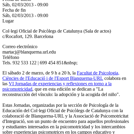
Sáb, 02/03/2013 - 09:00
Fecha de fin
Sáb, 02/03/2013 - 09:00
Lugar
Col·legi Oficial de Psicòlegs de Catalunya (Sala de actos)
c/Rocafort, 129. Barcelona
Correo electrónico
martacj@blanquerna.url.edu
Teléfono
Tels. 932 533 122 | 699 454 851&nbsp;
El sábado 2 de marzo, de 9 h a 20 h, la
Facultat de Psicologia,
Ciències de l'Educació i de l'Esport Blanquerna-URL
colabora en
las
VI Jornadas de experiencias y reflexiones en torno a la
psicomotricidad
, que en esta edición se dedican a "La
reconstrucción del vínculo: la adopción y la acogida del niño".
Estas Jornadas, organizadas por la sección de Psicología de la
Educación del Col·legi Oficial de Psicòlegs de Catalunya con la
colaboració de Blanquerna-URL y la Associació de Psicomotricitat
d'Integració, son un punto de encuentro para aquellos profesionales
y estudiantes interesados en la psicomotricidad y los intercambios
sobre experiencias psicomotrices en los campos educativo y