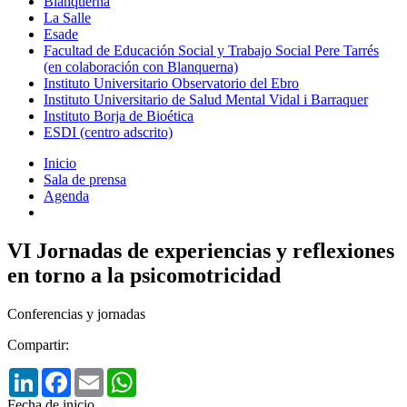
Blanquerna
La Salle
Esade
Facultad de Educación Social y Trabajo Social Pere Tarrés
(en colaboración con Blanquerna)
Instituto Universitario Observatorio del Ebro
Instituto Universitario de Salud Mental Vidal i Barraquer
Instituto Borja de Bioética
ESDI (centro adscrito)
Inicio
Sala de prensa
Agenda
VI Jornadas de experiencias y reflexiones
en torno a la psicomotricidad
Conferencias y jornadas
Compartir:
LinkedIn
Facebook
Email
WhatsApp
Fecha de inicio