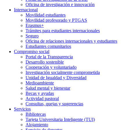
Oficina de investigación e innovación
Internacional
Movilidad estudiantes
Movilidad profesorado y PTGAS
Erasmus+
Trámites para estudiantes internacionales
Seguro
Oficina de relaciones internacionales y estudiantes
Estudiantes comunitarios
Compromiso social
Portal de la Transparencia
Desarrollo sostenible
Cooperación y voluntariado
Investigación socialmente comprometida
Unidad de Igualdad y Diversidad
Medioambiente
Salud mental y bienestar
Becas y ayudas
Actividad pastoral
Consultas, quejas y sugerencias
Servicios
Bibliotecas
Tarjeta Universitaria Inteligente (TUI)
Alojamiento
Servicio de deportes