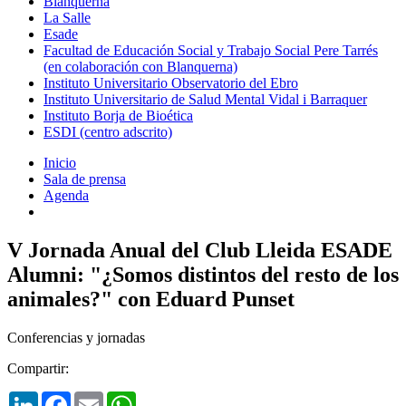
Blanquerna
La Salle
Esade
Facultad de Educación Social y Trabajo Social Pere Tarrés
(en colaboración con Blanquerna)
Instituto Universitario Observatorio del Ebro
Instituto Universitario de Salud Mental Vidal i Barraquer
Instituto Borja de Bioética
ESDI (centro adscrito)
Inicio
Sala de prensa
Agenda
V Jornada Anual del Club Lleida ESADE
Alumni: "¿Somos distintos del resto de los
animales?" con Eduard Punset
Conferencias y jornadas
Compartir:
LinkedIn
Facebook
Email
WhatsApp