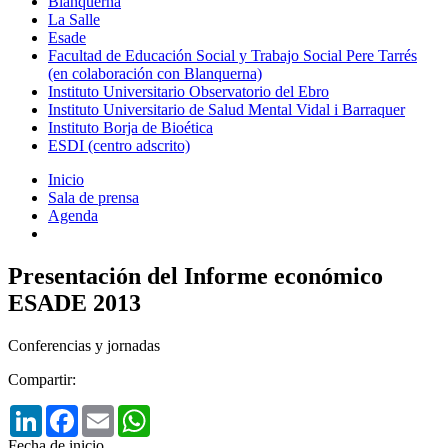
Blanquerna
La Salle
Esade
Facultad de Educación Social y Trabajo Social Pere Tarrés
(en colaboración con Blanquerna)
Instituto Universitario Observatorio del Ebro
Instituto Universitario de Salud Mental Vidal i Barraquer
Instituto Borja de Bioética
ESDI (centro adscrito)
Inicio
Sala de prensa
Agenda
Presentación del Informe económico
ESADE 2013
Conferencias y jornadas
Compartir:
LinkedIn
Facebook
Email
WhatsApp
Fecha de inicio