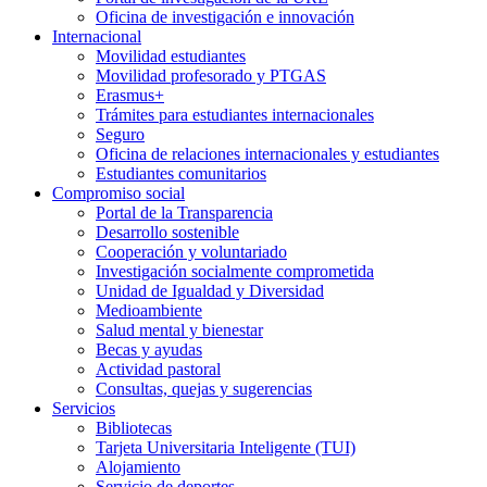
Oficina de investigación e innovación
Internacional
Movilidad estudiantes
Movilidad profesorado y PTGAS
Erasmus+
Trámites para estudiantes internacionales
Seguro
Oficina de relaciones internacionales y estudiantes
Estudiantes comunitarios
Compromiso social
Portal de la Transparencia
Desarrollo sostenible
Cooperación y voluntariado
Investigación socialmente comprometida
Unidad de Igualdad y Diversidad
Medioambiente
Salud mental y bienestar
Becas y ayudas
Actividad pastoral
Consultas, quejas y sugerencias
Servicios
Bibliotecas
Tarjeta Universitaria Inteligente (TUI)
Alojamiento
Servicio de deportes