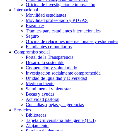
Oficina de investigación e innovación
Internacional
Movilidad estudiantes
Movilidad profesorado y PTGAS
Erasmus+
Trámites para estudiantes internacionales
Seguro
Oficina de relaciones internacionales y estudiantes
Estudiantes comunitarios
Compromiso social
Portal de la Transparencia
Desarrollo sostenible
Cooperación y voluntariado
Investigación socialmente comprometida
Unidad de Igualdad y Diversidad
Medioambiente
Salud mental y bienestar
Becas y ayudas
Actividad pastoral
Consultas, quejas y sugerencias
Servicios
Bibliotecas
Tarjeta Universitaria Inteligente (TUI)
Alojamiento
Servicio de deportes