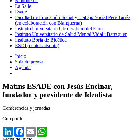
Blanquerna
La Salle
Esade
Facultad de Educación Social y Trabajo Social Pere Tarrés
(en colaboración con Blanquerna)
Instituto Universitario Observatorio del Ebro
Instituto Universitario de Salud Mental Vidal i Barraquer
Instituto Borja de Bioética
ESDI (centro adscrito)
Inicio
Sala de prensa
Agenda
Matins ESADE con Jesús Encinar,
fundador y presidente de Idealista
Conferencias y jornadas
Compartir:
LinkedIn
Facebook
Email
WhatsApp
Fecha de inicio