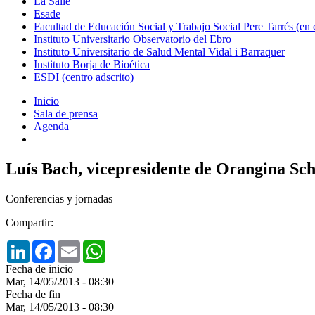
La Salle
Esade
Facultad de Educación Social y Trabajo Social Pere Tarrés (en
Instituto Universitario Observatorio del Ebro
Instituto Universitario de Salud Mental Vidal i Barraquer
Instituto Borja de Bioética
ESDI (centro adscrito)
Inicio
Sala de prensa
Agenda
Luís Bach, vicepresidente de Orangina S
Conferencias y jornadas
Compartir:
LinkedIn
Facebook
Email
WhatsApp
Fecha de inicio
Mar, 14/05/2013 - 08:30
Fecha de fin
Mar, 14/05/2013 - 08:30