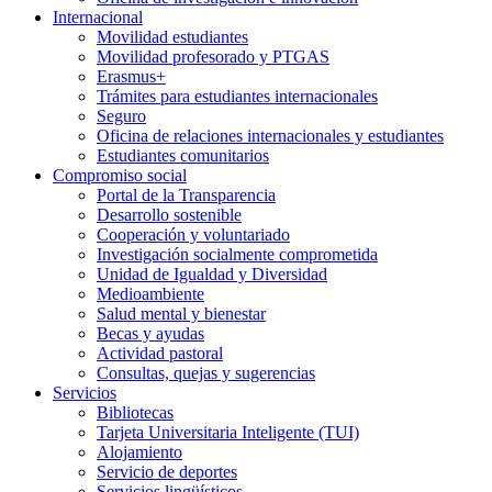
Internacional
Movilidad estudiantes
Movilidad profesorado y PTGAS
Erasmus+
Trámites para estudiantes internacionales
Seguro
Oficina de relaciones internacionales y estudiantes
Estudiantes comunitarios
Compromiso social
Portal de la Transparencia
Desarrollo sostenible
Cooperación y voluntariado
Investigación socialmente comprometida
Unidad de Igualdad y Diversidad
Medioambiente
Salud mental y bienestar
Becas y ayudas
Actividad pastoral
Consultas, quejas y sugerencias
Servicios
Bibliotecas
Tarjeta Universitaria Inteligente (TUI)
Alojamiento
Servicio de deportes
Servicios lingüísticos