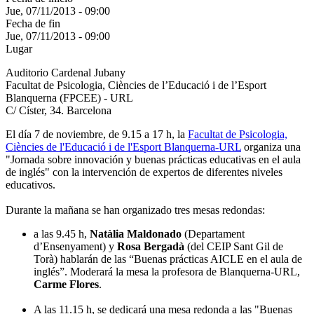
Jue, 07/11/2013 - 09:00
Fecha de fin
Jue, 07/11/2013 - 09:00
Lugar
Auditorio Cardenal Jubany
Facultat de Psicologia, Ciències de l’Educació i de l’Esport
Blanquerna (FPCEE) - URL
C/ Císter, 34. Barcelona
El día 7 de noviembre, de 9.15 a 17 h, la
Facultat de Psicologia,
Ciències de l'Educació i de l'Esport Blanquerna-URL
organiza una
"Jornada sobre innovación y buenas prácticas educativas en el aula
de inglés" con la intervención de expertos de diferentes niveles
educativos.
Durante la mañana se han organizado tres mesas redondas:
a las 9.45 h,
Natàlia Maldonado
(Departament
d’Ensenyament) y
Rosa Bergadà
(del CEIP Sant Gil de
Torà) hablarán de las “Buenas prácticas AICLE en el aula de
inglés”. Moderará la mesa la profesora de Blanquerna-URL,
Carme Flores
.
A las 11.15 h, se dedicará una mesa redonda a las "Buenas