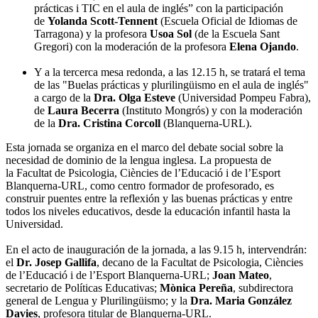
prácticas i TIC en el aula de inglés” con la participación
de
Yolanda Scott-Tennent
(Escuela Oficial de Idiomas de
Tarragona) y la profesora
Usoa Sol
(de la Escuela Sant
Gregori) con la moderación de la profesora
Elena Ojando
.
Y a la tercerca mesa redonda, a las 12.15 h, se tratará el tema
de las "Buelas prácticas y plurilingüismo en el aula de inglés"
a cargo de la
Dra. Olga Esteve
(Universidad Pompeu Fabra),
de
Laura Becerra
(Instituto Mongrós) y con la moderación
de la
Dra. Cristina Corcoll
(Blanquerna-URL).
Esta jornada se organiza en el marco del debate social sobre la
necesidad de dominio de la lengua inglesa. La propuesta de
la Facultat de Psicologia, Ciències de l’Educació i de l’Esport
Blanquerna-URL, como centro formador de profesorado, es
construir puentes entre la reflexión y las buenas prácticas y entre
todos los niveles educativos, desde la educación infantil hasta la
Universidad.
En el acto de inauguración de la jornada, a las 9.15 h, intervendrán:
el
Dr. Josep Gallifa
, decano de la Facultat de Psicologia, Ciències
de l’Educació i de l’Esport Blanquerna-URL;
Joan Mateo
,
secretario de Políticas Educativas;
Mònica Pereña
, subdirectora
general de Lengua y Plurilingüismo; y la
Dra. Maria González
Davies
, profesora titular de Blanquerna-URL.