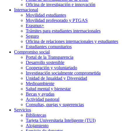
Oficina de investigación e innovación
Internacional
Movilidad estudiantes
Movilidad profesorado y PTGAS
Erasmus+
Trámites para estudiantes internacionales
Seguro
Oficina de relaciones internacionales y estudiantes
Estudiantes comunitarios
Compromiso social
Portal de la Transparencia
Desarrollo sostenible
Cooperación y voluntariado
Investigación socialmente comprometida
Unidad de Igualdad y Diversidad
Medioambiente
Salud mental y bienestar
Becas y ayudas
Actividad pastoral
Consultas, quejas y sugerencias
Servicios
Bibliotecas
Tarjeta Universitaria Inteligente (TUI)
Alojamiento
Servicio de deportes