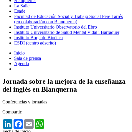
Blanquerna
La Salle
Esade
Facultad de Educación Social y Trabajo Social Pere Tarrés
(en colaboración con Blanquerna)
Instituto Universitario Observatorio del Ebro
Instituto Universitario de Salud Mental Vidal i Barraquer
Instituto Borja de Bioética
ESDI (centro adscrito)
Inicio
Sala de prensa
Agenda
Jornada sobre la mejora de la enseñanza
del inglés en Blanquerna
Conferencias y jornadas
Compartir:
LinkedIn
Facebook
Email
WhatsApp
Fecha de inicio