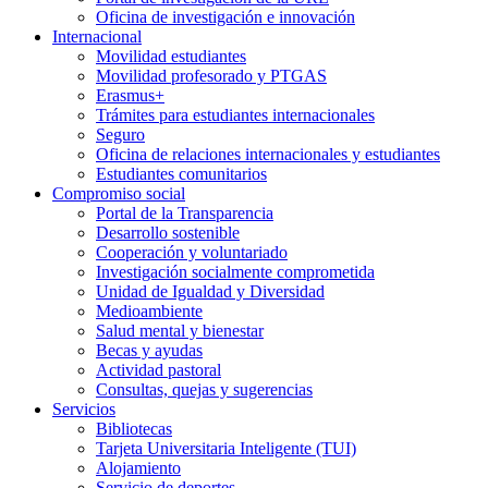
Oficina de investigación e innovación
Internacional
Movilidad estudiantes
Movilidad profesorado y PTGAS
Erasmus+
Trámites para estudiantes internacionales
Seguro
Oficina de relaciones internacionales y estudiantes
Estudiantes comunitarios
Compromiso social
Portal de la Transparencia
Desarrollo sostenible
Cooperación y voluntariado
Investigación socialmente comprometida
Unidad de Igualdad y Diversidad
Medioambiente
Salud mental y bienestar
Becas y ayudas
Actividad pastoral
Consultas, quejas y sugerencias
Servicios
Bibliotecas
Tarjeta Universitaria Inteligente (TUI)
Alojamiento
Servicio de deportes