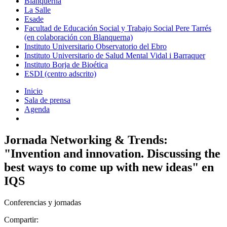
Blanquerna
La Salle
Esade
Facultad de Educación Social y Trabajo Social Pere Tarrés
(en colaboración con Blanquerna)
Instituto Universitario Observatorio del Ebro
Instituto Universitario de Salud Mental Vidal i Barraquer
Instituto Borja de Bioética
ESDI (centro adscrito)
Inicio
Sala de prensa
Agenda
Jornada Networking & Trends:
"Invention and innovation. Discussing the
best ways to come up with new ideas" en
IQS
Conferencias y jornadas
Compartir: