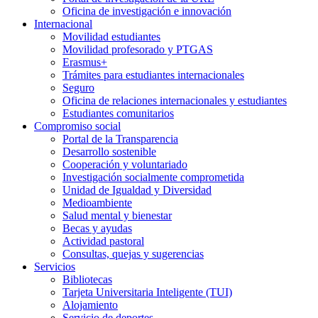
Oficina de investigación e innovación
Internacional
Movilidad estudiantes
Movilidad profesorado y PTGAS
Erasmus+
Trámites para estudiantes internacionales
Seguro
Oficina de relaciones internacionales y estudiantes
Estudiantes comunitarios
Compromiso social
Portal de la Transparencia
Desarrollo sostenible
Cooperación y voluntariado
Investigación socialmente comprometida
Unidad de Igualdad y Diversidad
Medioambiente
Salud mental y bienestar
Becas y ayudas
Actividad pastoral
Consultas, quejas y sugerencias
Servicios
Bibliotecas
Tarjeta Universitaria Inteligente (TUI)
Alojamiento
Servicio de deportes