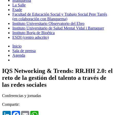
Blanquerna
La Salle
Esade
Facultad de Educación Social y Trabajo Social Pere Tarrés
(en colaboración con Blanquerna)
Instituto Universitario Observatorio del Ebro
Instituto Universitario de Salud Mental Vidal i Barraquer
Instituto Borja de Bioética
ESDI (centro adscrito)
Inicio
Sala de prensa
Agenda
IQS Networking & Trends: RR.HH 2.0: el
reto de la gestión del talento a través de
las redes sociales
Conferencias y jornadas
Compartir:
LinkedIn
Facebook
Email
WhatsApp