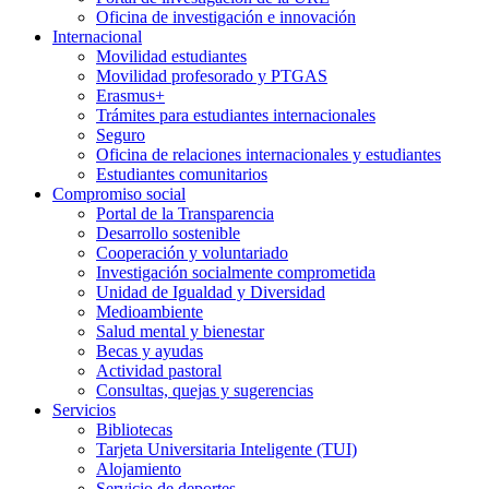
Oficina de investigación e innovación
Internacional
Movilidad estudiantes
Movilidad profesorado y PTGAS
Erasmus+
Trámites para estudiantes internacionales
Seguro
Oficina de relaciones internacionales y estudiantes
Estudiantes comunitarios
Compromiso social
Portal de la Transparencia
Desarrollo sostenible
Cooperación y voluntariado
Investigación socialmente comprometida
Unidad de Igualdad y Diversidad
Medioambiente
Salud mental y bienestar
Becas y ayudas
Actividad pastoral
Consultas, quejas y sugerencias
Servicios
Bibliotecas
Tarjeta Universitaria Inteligente (TUI)
Alojamiento
Servicio de deportes