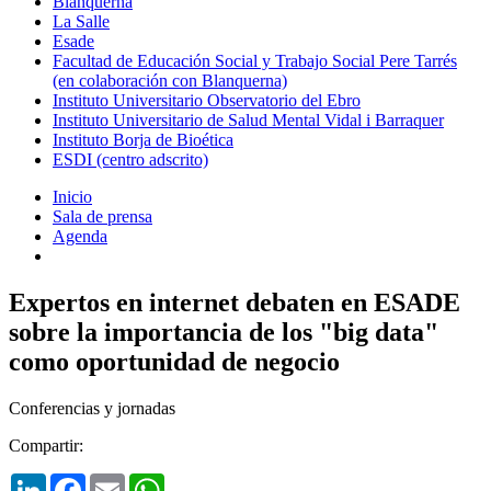
Blanquerna
La Salle
Esade
Facultad de Educación Social y Trabajo Social Pere Tarrés
(en colaboración con Blanquerna)
Instituto Universitario Observatorio del Ebro
Instituto Universitario de Salud Mental Vidal i Barraquer
Instituto Borja de Bioética
ESDI (centro adscrito)
Inicio
Sala de prensa
Agenda
Expertos en internet debaten en ESADE
sobre la importancia de los "big data"
como oportunidad de negocio
Conferencias y jornadas
Compartir:
LinkedIn
Facebook
Email
WhatsApp