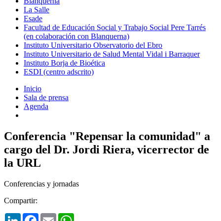
Blanquerna
La Salle
Esade
Facultad de Educación Social y Trabajo Social Pere Tarrés
(en colaboración con Blanquerna)
Instituto Universitario Observatorio del Ebro
Instituto Universitario de Salud Mental Vidal i Barraquer
Instituto Borja de Bioética
ESDI (centro adscrito)
Inicio
Sala de prensa
Agenda
Conferencia "Repensar la comunidad" a
cargo del Dr. Jordi Riera, vicerrector de
la URL
Conferencias y jornadas
Compartir:
LinkedIn
Facebook
Email
WhatsApp