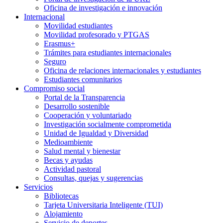
Oficina de investigación e innovación
Internacional
Movilidad estudiantes
Movilidad profesorado y PTGAS
Erasmus+
Trámites para estudiantes internacionales
Seguro
Oficina de relaciones internacionales y estudiantes
Estudiantes comunitarios
Compromiso social
Portal de la Transparencia
Desarrollo sostenible
Cooperación y voluntariado
Investigación socialmente comprometida
Unidad de Igualdad y Diversidad
Medioambiente
Salud mental y bienestar
Becas y ayudas
Actividad pastoral
Consultas, quejas y sugerencias
Servicios
Bibliotecas
Tarjeta Universitaria Inteligente (TUI)
Alojamiento
Servicio de deportes