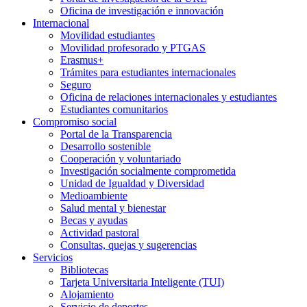
Oficina de investigación e innovación
Internacional
Movilidad estudiantes
Movilidad profesorado y PTGAS
Erasmus+
Trámites para estudiantes internacionales
Seguro
Oficina de relaciones internacionales y estudiantes
Estudiantes comunitarios
Compromiso social
Portal de la Transparencia
Desarrollo sostenible
Cooperación y voluntariado
Investigación socialmente comprometida
Unidad de Igualdad y Diversidad
Medioambiente
Salud mental y bienestar
Becas y ayudas
Actividad pastoral
Consultas, quejas y sugerencias
Servicios
Bibliotecas
Tarjeta Universitaria Inteligente (TUI)
Alojamiento
Servicio de deportes