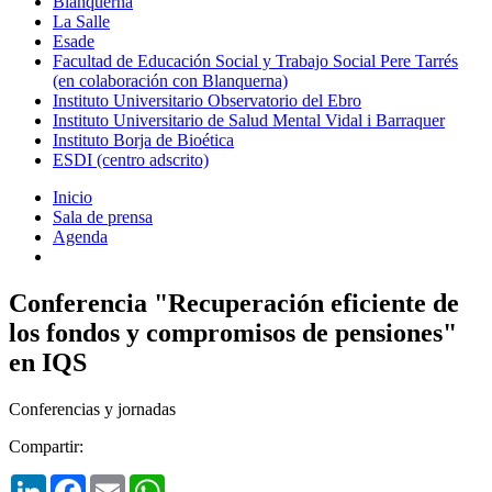
Blanquerna
La Salle
Esade
Facultad de Educación Social y Trabajo Social Pere Tarrés
(en colaboración con Blanquerna)
Instituto Universitario Observatorio del Ebro
Instituto Universitario de Salud Mental Vidal i Barraquer
Instituto Borja de Bioética
ESDI (centro adscrito)
Inicio
Sala de prensa
Agenda
Conferencia "Recuperación eficiente de
los fondos y compromisos de pensiones"
en IQS
Conferencias y jornadas
Compartir:
LinkedIn
Facebook
Email
WhatsApp