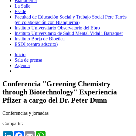
Blanquerna
La Salle
Esade
Facultad de Educación Social y Trabajo Social Pere Tarrés
(en colaboración con Blanquerna)
Instituto Universitario Observatorio del Ebro
Instituto Universitario de Salud Mental Vidal i Barraquer
Instituto Borja de Bioética
ESDI (centro adscrito)
Inicio
Sala de prensa
Agenda
Conferencia "Greening Chemistry
through Biotechnology" Experiencia
Pfizer a cargo del Dr. Peter Dunn
Conferencias y jornadas
Compartir:
LinkedIn
Facebook
Email
WhatsApp