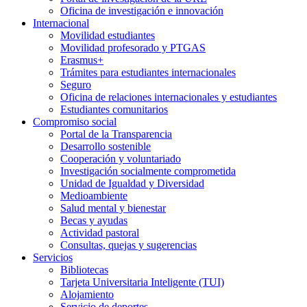
Oficina de investigación e innovación
Internacional
Movilidad estudiantes
Movilidad profesorado y PTGAS
Erasmus+
Trámites para estudiantes internacionales
Seguro
Oficina de relaciones internacionales y estudiantes
Estudiantes comunitarios
Compromiso social
Portal de la Transparencia
Desarrollo sostenible
Cooperación y voluntariado
Investigación socialmente comprometida
Unidad de Igualdad y Diversidad
Medioambiente
Salud mental y bienestar
Becas y ayudas
Actividad pastoral
Consultas, quejas y sugerencias
Servicios
Bibliotecas
Tarjeta Universitaria Inteligente (TUI)
Alojamiento
Servicio de deportes