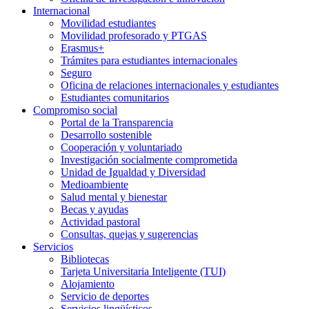
Internacional
Movilidad estudiantes
Movilidad profesorado y PTGAS
Erasmus+
Trámites para estudiantes internacionales
Seguro
Oficina de relaciones internacionales y estudiantes
Estudiantes comunitarios
Compromiso social
Portal de la Transparencia
Desarrollo sostenible
Cooperación y voluntariado
Investigación socialmente comprometida
Unidad de Igualdad y Diversidad
Medioambiente
Salud mental y bienestar
Becas y ayudas
Actividad pastoral
Consultas, quejas y sugerencias
Servicios
Bibliotecas
Tarjeta Universitaria Inteligente (TUI)
Alojamiento
Servicio de deportes
Servicios lingüísticos