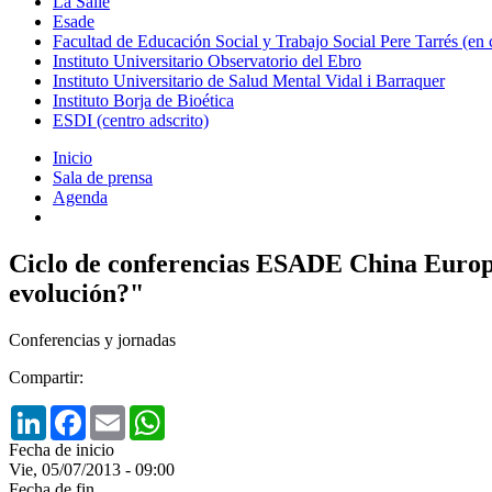
La Salle
Esade
Facultad de Educación Social y Trabajo Social Pere Tarrés (en
Instituto Universitario Observatorio del Ebro
Instituto Universitario de Salud Mental Vidal i Barraquer
Instituto Borja de Bioética
ESDI (centro adscrito)
Inicio
Sala de prensa
Agenda
Ciclo de conferencias ESADE China Europe
evolución?"
Conferencias y jornadas
Compartir:
LinkedIn
Facebook
Email
WhatsApp
Fecha de inicio
Vie, 05/07/2013 - 09:00
Fecha de fin