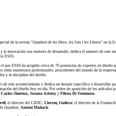
pecial de la revista "Quadern de les Idees, les Arts i les Lletres" en 
y la innovación son motores de desarrollo, dedica el número de este m
 la ESDi.
el que ESDi ha acogido cerca de 70 ponencias de expertos en diseño pr
 entre numerosos profesionales, procedentes del mundo de la empresa, el 
or y la disciplina del diseño.
s de este acontecimiento y dedica un dossier específico a desarrollar p
ituación del diseño hoy en día. Por orden de aparición de los artículos 
, Carlos Jiménez, Susana Aristoy
y
Filena Di Tommaso
.
ell
; el director del CIDIC,
Llorenç Guilera
; el director de la Fundaci
 de Quadern,
Antoni Mañach
.