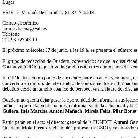
Lugar
ESDi | c. Marqués de Comillas, 81-83. Sabadell
Correo electrónico
lourdes.baena@esdi.es
Teléfono
Tel. 93 727 48 19
El próximo miércoles 27 de junio, a las 19 h, se presenta el número es
El grupo de redacción de Quadern, convencidos de que la creatividad 
Catalunya (CIDIC), que tuvo lugar el pasado mes durante tres días en
El CIDIC ha sido un punto de encuentro entre creación y empresa, en 
convertido en un foro de intercambio de conocimientos e informaciones
debatido desde un amplio abanico de perspectivas la figura del diseñad
Quadern no quería dejar pasar la oportunidad de informar a sus lectore
número representativo de autores a informar sobre la actualidad y la s
Guilera, Inés Martins, Antoni Mañach, Mireia Feliu, Pilar Bonet
Participarán en el acto el director general de la FUNDIT,
Antoni Garr
Quadern,
Maia Creus
; y el también profesor de ESDi y colaborador