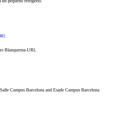
 a un pequeño refrigerio.
tar»
ales Blanquerna-URL
a Salle Campus Barcelona and Esade Campus Barcelona