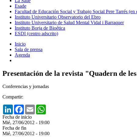
La Salle
Esade
Facultad de Educación Social y Trabajo Social Pere Tarrés (en
Instituto Universitario Observatorio del Ebro
Instituto Universitario de Salud Mental Vidal i Barraquer
Instituto Borja de Bioética
ESDI (centro adscrito)
Inicio
Sala de prensa
Agenda
Presentación de la revista "Quadern de les 
Conferencias y jornadas
Compartir:
LinkedIn
Facebook
Email
WhatsApp
Fecha de inicio
Mié, 27/06/2012 - 19:00
Fecha de fin
Mié, 27/06/2012 - 19:00