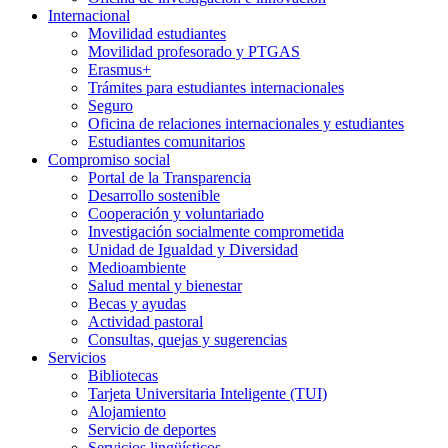
Internacional
Movilidad estudiantes
Movilidad profesorado y PTGAS
Erasmus+
Trámites para estudiantes internacionales
Seguro
Oficina de relaciones internacionales y estudiantes
Estudiantes comunitarios
Compromiso social
Portal de la Transparencia
Desarrollo sostenible
Cooperación y voluntariado
Investigación socialmente comprometida
Unidad de Igualdad y Diversidad
Medioambiente
Salud mental y bienestar
Becas y ayudas
Actividad pastoral
Consultas, quejas y sugerencias
Servicios
Bibliotecas
Tarjeta Universitaria Inteligente (TUI)
Alojamiento
Servicio de deportes
Servicios lingüísticos