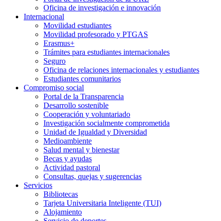
Oficina de investigación e innovación
Internacional
Movilidad estudiantes
Movilidad profesorado y PTGAS
Erasmus+
Trámites para estudiantes internacionales
Seguro
Oficina de relaciones internacionales y estudiantes
Estudiantes comunitarios
Compromiso social
Portal de la Transparencia
Desarrollo sostenible
Cooperación y voluntariado
Investigación socialmente comprometida
Unidad de Igualdad y Diversidad
Medioambiente
Salud mental y bienestar
Becas y ayudas
Actividad pastoral
Consultas, quejas y sugerencias
Servicios
Bibliotecas
Tarjeta Universitaria Inteligente (TUI)
Alojamiento
Servicio de deportes