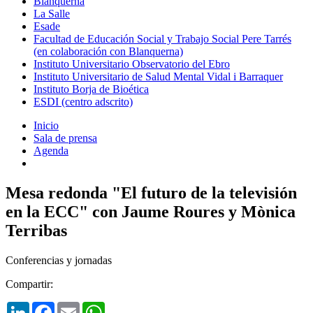
Blanquerna
La Salle
Esade
Facultad de Educación Social y Trabajo Social Pere Tarrés
(en colaboración con Blanquerna)
Instituto Universitario Observatorio del Ebro
Instituto Universitario de Salud Mental Vidal i Barraquer
Instituto Borja de Bioética
ESDI (centro adscrito)
Inicio
Sala de prensa
Agenda
Mesa redonda "El futuro de la televisión
en la ECC" con Jaume Roures y Mònica
Terribas
Conferencias y jornadas
Compartir:
LinkedIn
Facebook
Email
WhatsApp