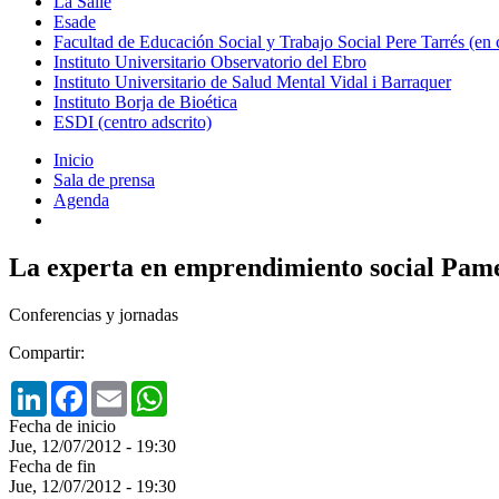
La Salle
Esade
Facultad de Educación Social y Trabajo Social Pere Tarrés (en
Instituto Universitario Observatorio del Ebro
Instituto Universitario de Salud Mental Vidal i Barraquer
Instituto Borja de Bioética
ESDI (centro adscrito)
Inicio
Sala de prensa
Agenda
La experta en emprendimiento social Pame
Conferencias y jornadas
Compartir:
LinkedIn
Facebook
Email
WhatsApp
Fecha de inicio
Jue, 12/07/2012 - 19:30
Fecha de fin
Jue, 12/07/2012 - 19:30