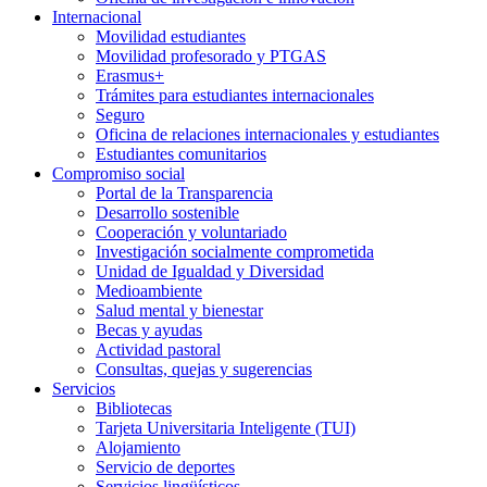
Internacional
Movilidad estudiantes
Movilidad profesorado y PTGAS
Erasmus+
Trámites para estudiantes internacionales
Seguro
Oficina de relaciones internacionales y estudiantes
Estudiantes comunitarios
Compromiso social
Portal de la Transparencia
Desarrollo sostenible
Cooperación y voluntariado
Investigación socialmente comprometida
Unidad de Igualdad y Diversidad
Medioambiente
Salud mental y bienestar
Becas y ayudas
Actividad pastoral
Consultas, quejas y sugerencias
Servicios
Bibliotecas
Tarjeta Universitaria Inteligente (TUI)
Alojamiento
Servicio de deportes
Servicios lingüísticos