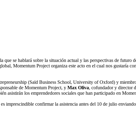
ue se hablará sobre la situación actual y las perspectivas de futuro d
lobal, Momentum Project organiza este acto en el cual nos gustaría cont
 Entrepreneurship (Saïd Business School, University of Oxford) y miem
esponsable de Momentum Project, y
Max Oliva
, cofundador y directo
 asistirán los emprendedores sociales que han participado en Moment
ue es imprescindible confirmar la asistencia antes del 10 de julio enviand