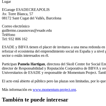
Lugar
EGarage ESADECREAPOLIS
Av. Torre Blanca, 57
08172 Sant Cugat del Vallés, Barcelona
Correo electrónico
guillermo.casasnovas@esade.edu
Teléfono
Tel: 932 806 162
ESADE y BBVA tienen el placer de invitaros a una mesa redonda en la q
reforzar el ecosistema del emprendimiento social en España y a nivel g
sector o estáis interesados en él.
Participan
Pamela Hartigan
, directora del Skoll Centre for Social
director de Responsabilidad y Reputación Corporativa de BBVA y r
Universitarios de ESADE y responsable de Momentum Project. También
El acto está abierto al público pero las plazas son limitadas, por lo q
Más información en
www.momentum-project.org
.
También te puede interesar