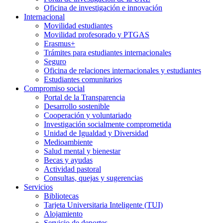
Oficina de investigación e innovación
Internacional
Movilidad estudiantes
Movilidad profesorado y PTGAS
Erasmus+
Trámites para estudiantes internacionales
Seguro
Oficina de relaciones internacionales y estudiantes
Estudiantes comunitarios
Compromiso social
Portal de la Transparencia
Desarrollo sostenible
Cooperación y voluntariado
Investigación socialmente comprometida
Unidad de Igualdad y Diversidad
Medioambiente
Salud mental y bienestar
Becas y ayudas
Actividad pastoral
Consultas, quejas y sugerencias
Servicios
Bibliotecas
Tarjeta Universitaria Inteligente (TUI)
Alojamiento
Servicio de deportes