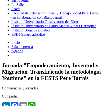
Blanquerna
La Salle
Esade
Facultad de Educación Social y Trabajo Social Pere Tarrés
(en colaboración con Blanquerna)
Instituto Universitario Observatorio del Ebro
Instituto Universitario de Salud Mental Vidal i Barraquer
Instituto Borja de Bioética
ESDI (centro adscrito)
Inicio
Sala de prensa
Agenda
Jornada "Empoderamiento, Juventud y
Migración. Transfiriendo la metodología
Youthme" en la FESTS Pere Tarrés
Conferencias y jornadas
Compartir:
LinkedIn
Facebook
Email
WhatsApp