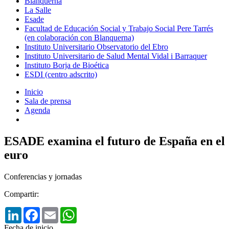
Blanquerna
La Salle
Esade
Facultad de Educación Social y Trabajo Social Pere Tarrés
(en colaboración con Blanquerna)
Instituto Universitario Observatorio del Ebro
Instituto Universitario de Salud Mental Vidal i Barraquer
Instituto Borja de Bioética
ESDI (centro adscrito)
Inicio
Sala de prensa
Agenda
ESADE examina el futuro de España en el
euro
Conferencias y jornadas
Compartir:
LinkedIn
Facebook
Email
WhatsApp
Fecha de inicio