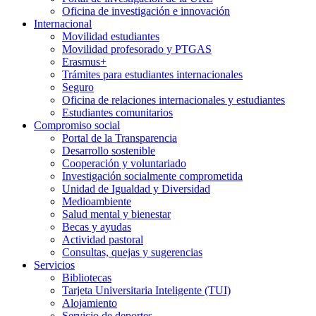
Oficina de investigación e innovación
Internacional
Movilidad estudiantes
Movilidad profesorado y PTGAS
Erasmus+
Trámites para estudiantes internacionales
Seguro
Oficina de relaciones internacionales y estudiantes
Estudiantes comunitarios
Compromiso social
Portal de la Transparencia
Desarrollo sostenible
Cooperación y voluntariado
Investigación socialmente comprometida
Unidad de Igualdad y Diversidad
Medioambiente
Salud mental y bienestar
Becas y ayudas
Actividad pastoral
Consultas, quejas y sugerencias
Servicios
Bibliotecas
Tarjeta Universitaria Inteligente (TUI)
Alojamiento
Servicio de deportes