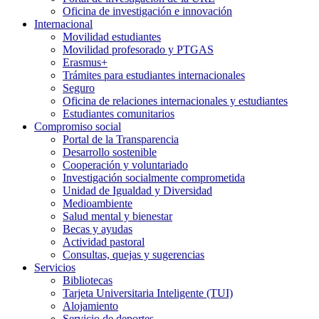
Oficina de investigación e innovación
Internacional
Movilidad estudiantes
Movilidad profesorado y PTGAS
Erasmus+
Trámites para estudiantes internacionales
Seguro
Oficina de relaciones internacionales y estudiantes
Estudiantes comunitarios
Compromiso social
Portal de la Transparencia
Desarrollo sostenible
Cooperación y voluntariado
Investigación socialmente comprometida
Unidad de Igualdad y Diversidad
Medioambiente
Salud mental y bienestar
Becas y ayudas
Actividad pastoral
Consultas, quejas y sugerencias
Servicios
Bibliotecas
Tarjeta Universitaria Inteligente (TUI)
Alojamiento
Servicio de deportes