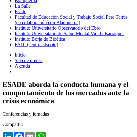
Blanquerna
La Salle
Esade
Facultad de Educación Social y Trabajo Social Pere Tarrés
(en colaboración con Blanquerna)
Instituto Universitario Observatorio del Ebro
Instituto Universitario de Salud Mental Vidal i Barraquer
Instituto Borja de Bioética
ESDI (centro adscrito)
Inicio
Sala de prensa
Agenda
ESADE aborda la conducta humana y el
comportamiento de los mercados ante la
crisis económica
Conferencias y jornadas
Compartir:
LinkedIn
Facebook
Email
WhatsApp