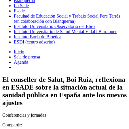
Blanquerna
La Salle
Esade
Facultad de Educación Social y Trabajo Social Pere Tarrés
(en colaboración con Blanquerna)
Instituto Universitario Observatorio del Ebro
Instituto Universitario de Salud Mental Vidal i Barraquer
Instituto Borja de Bioética
ESDI (centro adscrito)
Inicio
Sala de prensa
Agenda
El conseller de Salut, Boi Ruiz, reflexiona
en ESADE sobre la situación actual de la
sanidad pública en España ante los nuevos
ajustes
Conferencias y jornadas
Compartir: