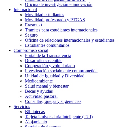
Oficina de investigación e innovación
Internacional
Movilidad estudiantes
Movilidad profesorado y PTGAS
Erasmus+
Trámites para estudiantes internacionales
Seguro
Oficina de relaciones internacionales y estudiantes
Estudiantes comunitarios
Compromiso social
Portal de la Transparencia
Desarrollo sostenible
Cooperación y voluntariado
Investigación socialmente comprometida
Unidad de Igualdad y Diversidad
Medioambiente
Salud mental y bienestar
Becas y ayudas
Actividad pastoral
Consultas, quejas y sugerencias
Servicios
Bibliotecas
Tarjeta Universitaria Inteligente (TUI)
Alojamiento
Servicio de deportes