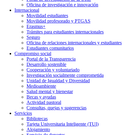
Oficina de investigación e innovación
Internacional
Movilidad estudiantes
Movilidad profesorado y PTGAS
Erasmus+
Trámites para estudiantes internacionales
Seguro
Oficina de relaciones internacionales y estudiantes
Estudiantes comunitarios
Compromiso social
Portal de la Transparencia
Desarrollo sostenible
Cooperación y voluntariado
Investigación socialmente comprometida
Unidad de Igualdad y Diversidad
Medioambiente
Salud mental y bienestar
Becas y ayudas
Actividad pastoral
Consultas, quejas y sugerencias
Servicios
Bibliotecas
Tarjeta Universitaria Inteligente (TUI)
Alojamiento
Servicio de deportes