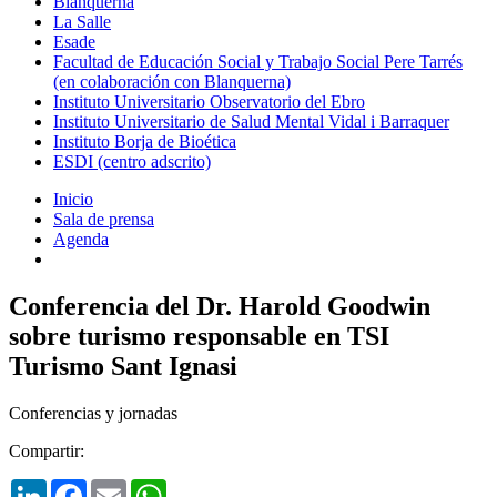
Blanquerna
La Salle
Esade
Facultad de Educación Social y Trabajo Social Pere Tarrés
(en colaboración con Blanquerna)
Instituto Universitario Observatorio del Ebro
Instituto Universitario de Salud Mental Vidal i Barraquer
Instituto Borja de Bioética
ESDI (centro adscrito)
Inicio
Sala de prensa
Agenda
Conferencia del Dr. Harold Goodwin
sobre turismo responsable en TSI
Turismo Sant Ignasi
Conferencias y jornadas
Compartir:
LinkedIn
Facebook
Email
WhatsApp