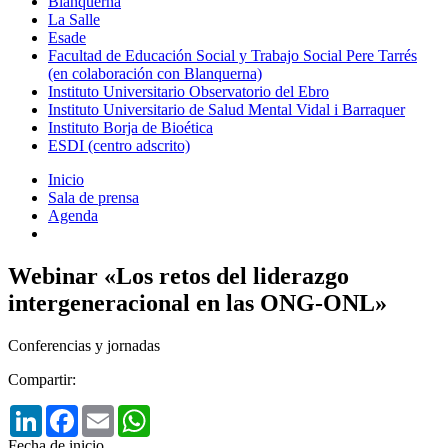
Blanquerna
La Salle
Esade
Facultad de Educación Social y Trabajo Social Pere Tarrés
(en colaboración con Blanquerna)
Instituto Universitario Observatorio del Ebro
Instituto Universitario de Salud Mental Vidal i Barraquer
Instituto Borja de Bioética
ESDI (centro adscrito)
Inicio
Sala de prensa
Agenda
Webinar «Los retos del liderazgo
intergeneracional en las ONG-ONL»
Conferencias y jornadas
Compartir:
LinkedIn
Facebook
Email
WhatsApp
Fecha de inicio