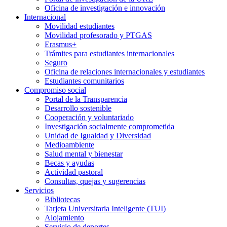
Oficina de investigación e innovación
Internacional
Movilidad estudiantes
Movilidad profesorado y PTGAS
Erasmus+
Trámites para estudiantes internacionales
Seguro
Oficina de relaciones internacionales y estudiantes
Estudiantes comunitarios
Compromiso social
Portal de la Transparencia
Desarrollo sostenible
Cooperación y voluntariado
Investigación socialmente comprometida
Unidad de Igualdad y Diversidad
Medioambiente
Salud mental y bienestar
Becas y ayudas
Actividad pastoral
Consultas, quejas y sugerencias
Servicios
Bibliotecas
Tarjeta Universitaria Inteligente (TUI)
Alojamiento
Servicio de deportes