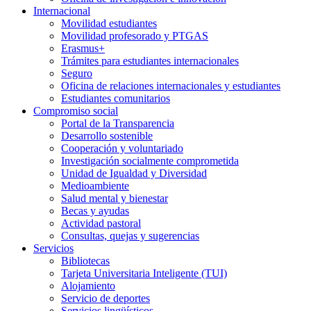
Internacional
Movilidad estudiantes
Movilidad profesorado y PTGAS
Erasmus+
Trámites para estudiantes internacionales
Seguro
Oficina de relaciones internacionales y estudiantes
Estudiantes comunitarios
Compromiso social
Portal de la Transparencia
Desarrollo sostenible
Cooperación y voluntariado
Investigación socialmente comprometida
Unidad de Igualdad y Diversidad
Medioambiente
Salud mental y bienestar
Becas y ayudas
Actividad pastoral
Consultas, quejas y sugerencias
Servicios
Bibliotecas
Tarjeta Universitaria Inteligente (TUI)
Alojamiento
Servicio de deportes
Servicios lingüísticos