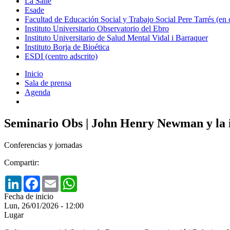
La Salle
Esade
Facultad de Educación Social y Trabajo Social Pere Tarrés (en
Instituto Universitario Observatorio del Ebro
Instituto Universitario de Salud Mental Vidal i Barraquer
Instituto Borja de Bioética
ESDI (centro adscrito)
Inicio
Sala de prensa
Agenda
Seminario Obs | John Henry Newman y la i
Conferencias y jornadas
Compartir:
LinkedIn
Facebook
Email
WhatsApp
Fecha de inicio
Lun, 26/01/2026 - 12:00
Lugar