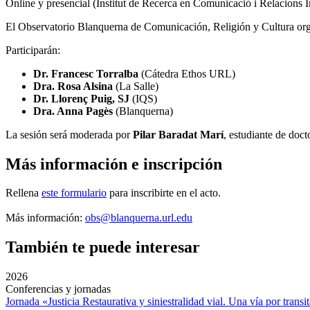
Online y presencial (Institut de Recerca en Comunicació i Relacions 
El Observatorio Blanquerna de Comunicación, Religión y Cultura org
Participarán:
Dr. Francesc Torralba
(Cátedra Ethos URL)
Dra. Rosa Alsina
(La Salle)
Dr. Llorenç Puig, SJ
(IQS)
Dra. Anna Pagès
(Blanquerna)
La sesión será moderada por
Pilar Baradat Marí
, estudiante de doc
Más información e inscripción
Rellena
este formulario
para inscribirte en el acto.
Más información:
obs@blanquerna.url.edu
También te puede interesar
2026
Conferencias y jornadas
Jornada «Justicia Restaurativa y siniestralidad vial. Una vía por transi