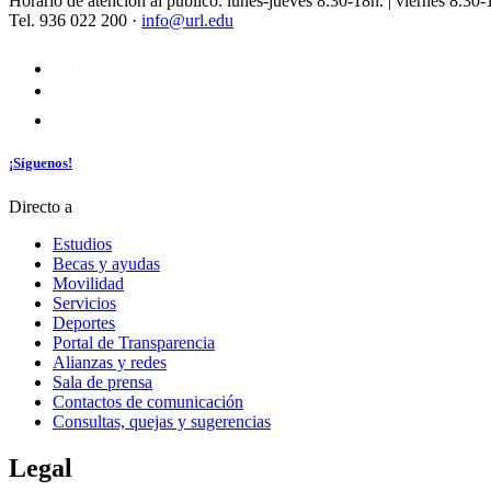
Horario de atención al público: lunes-jueves 8.30-18h. | viernes 8.30-
Tel. 936 022 200 ·
info@url.edu
¡Síguenos!
Directo a
Estudios
Becas y ayudas
Movilidad
Servicios
Deportes
Portal de Transparencia
Alianzas y redes
Sala de prensa
Contactos de comunicación
Consultas, quejas y sugerencias
Legal