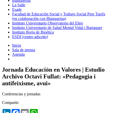
Blanquerna
La Salle
Esade
Facultad de Educación Social y Trabajo Social Pere Tarrés
(en colaboración con Blanquerna)
Instituto Universitario Observatorio del Ebro
Instituto Universitario de Salud Mental Vidal i Barraquer
Instituto Borja de Bioética
ESDI (centro adscrito)
Inicio
Sala de prensa
Agenda
Jornada Educación en Valores | Estudio
Archivo Octavi Fullat: «Pedagogia i
antifeixisme, avui»
Conferencias y jornadas
Compartir:
LinkedIn
Facebook
Email
WhatsApp