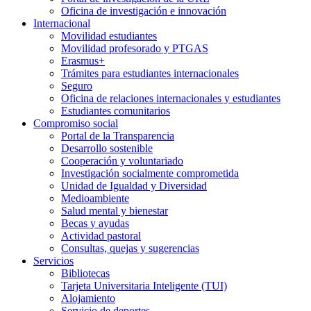
Oficina de investigación e innovación
Internacional
Movilidad estudiantes
Movilidad profesorado y PTGAS
Erasmus+
Trámites para estudiantes internacionales
Seguro
Oficina de relaciones internacionales y estudiantes
Estudiantes comunitarios
Compromiso social
Portal de la Transparencia
Desarrollo sostenible
Cooperación y voluntariado
Investigación socialmente comprometida
Unidad de Igualdad y Diversidad
Medioambiente
Salud mental y bienestar
Becas y ayudas
Actividad pastoral
Consultas, quejas y sugerencias
Servicios
Bibliotecas
Tarjeta Universitaria Inteligente (TUI)
Alojamiento
Servicio de deportes